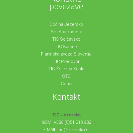
povezave
Občina Jezersko
Spletna kamera
TIC Solčavsko
TIC Kamnik
Planinska zveza Slovenije
TIC Preddvor
TIC Železna Kapla
STO
Cenik
Kontakt
TIC Jezersko
GSM: +386 (0)51 219 282
E-MAIL:
tic@jezersko.si