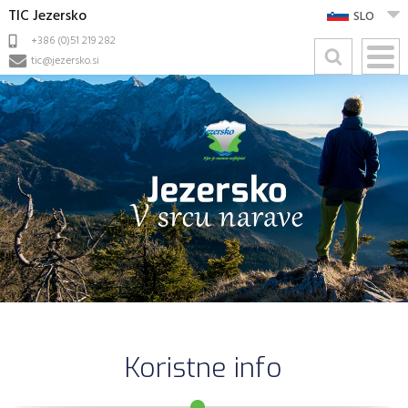
TIC Jezersko
SLO
+386 (0)51 219 282
tic@jezersko.si
Koristne info