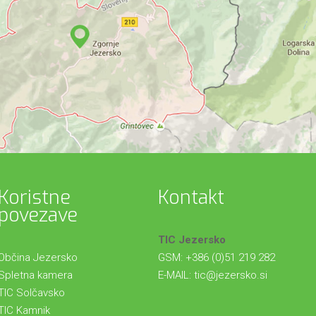
Koristne
Kontakt
povezave
TIC Jezersko
Občina Jezersko
GSM: +386 (0)51 219 282
Spletna kamera
E-MAIL:
tic@jezersko.si
TIC Solčavsko
TIC Kamnik