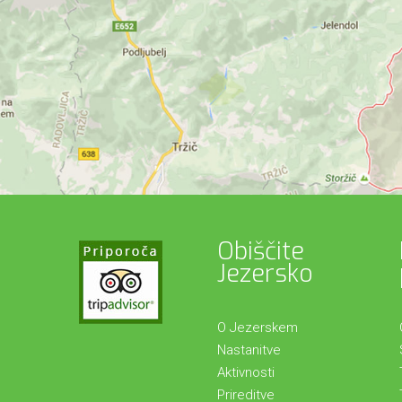
Obiščite
Jezersko
O Jezerskem
Nastanitve
Aktivnosti
Prireditve