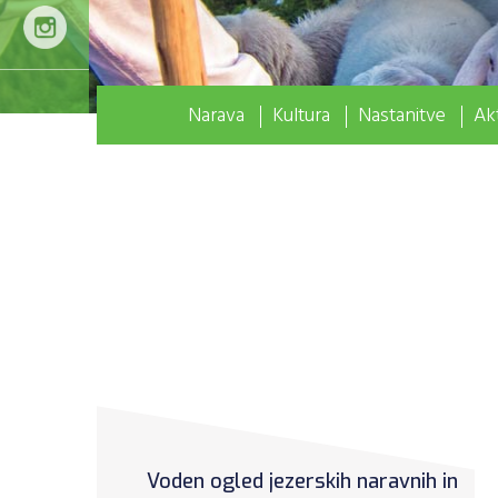
Narava
Kultura
Nastanitve
Akt
Voden ogled jezerskih naravnih in