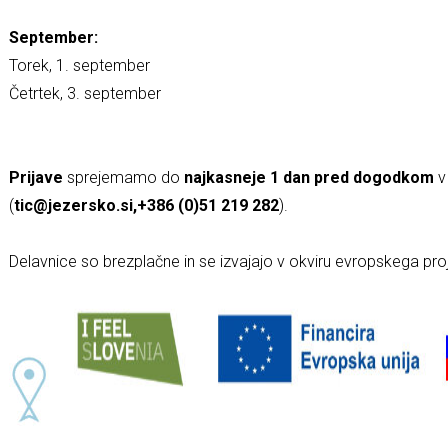
September:
Torek, 1. september
Četrtek, 3. september
Prijave
sprejemamo do
najkasneje 1 dan pred dogodkom
v
(
tic@jezersko.si,+386 (0)51 219 282
).
Delavnice so brezplačne in se izvajajo v okviru evropskega pro