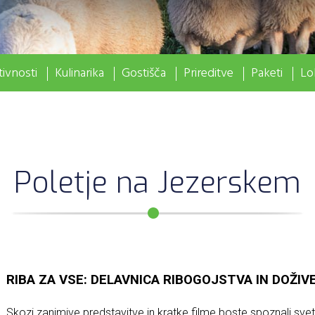
ivnosti
Kulinarika
Gostišča
Prireditve
Paketi
Lo
Poletje na Jezerskem
RIBA ZA VSE: DELAVNICA RIBOGOJSTVA IN DOŽI
Skozi zanimive predstavitve in kratke filme boste spoznali svet