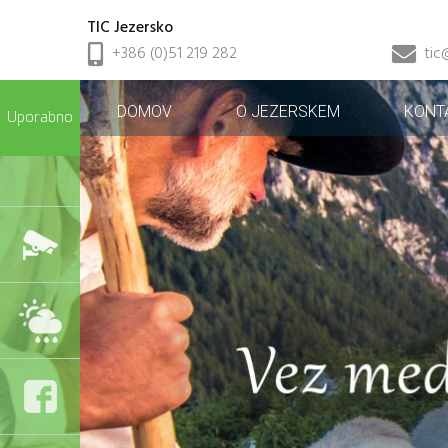
TIC Jezersko
+386 (0)51 219 282
tic
DOMOV
O JEZERSKEM
KONT
Uporabno