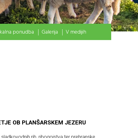
kalna ponudba
Galerija
V medijih
VETJE OB PLANŠARSKEM JEZERU
 sladkovodnih rib, ribogojstva ter prehranske