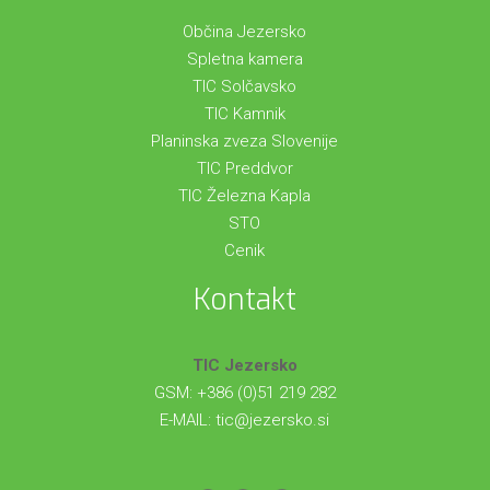
Občina Jezersko
Spletna kamera
TIC Solčavsko
TIC Kamnik
Planinska zveza Slovenije
TIC Preddvor
TIC Železna Kapla
STO
Cenik
Kontakt
TIC Jezersko
GSM: +386 (0)51 219 282
E-MAIL:
tic@jezersko.si