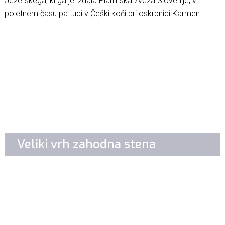
Jezerskega, ki ga je izdala Planinska zveza Slovenije, v
poletnem času pa tudi v Češki koči pri oskrbnici Karmen.
Veliki vrh zahodna stena