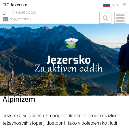
TIC Jezersko
SLO
+386 (0)51 219 282
tic@jezersko.si
Alpinizem
Jezersko se ponaša z mnogimi plezalnimi smermi različnih
težavnostnih stopenj, dostopnih tako v poletnem kot tudi