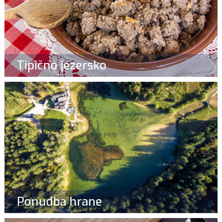
Tipično jezersko
Ponudba hrane