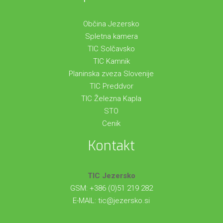
Občina Jezersko
Spletna kamera
TIC Solčavsko
TIC Kamnik
Planinska zveza Slovenije
TIC Preddvor
TIC Železna Kapla
STO
Cenik
Kontakt
TIC Jezersko
GSM: +386 (0)51 219 282
E-MAIL:
tic@jezersko.si