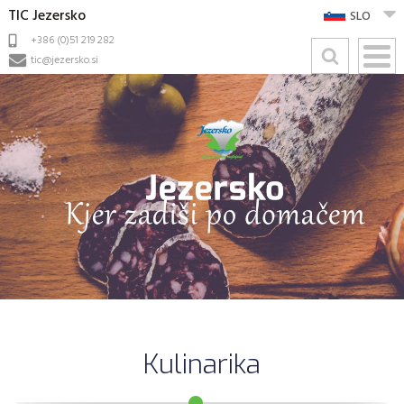
TIC Jezersko
SLO
+386 (0)51 219 282
tic@jezersko.si
Kulinarika