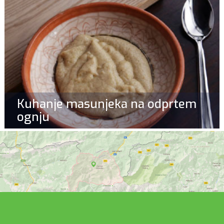
Kuhanje masunjeka na odprtem
ognju