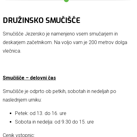
DRUŽINSKO SMUČIŠČE
Smučišče Jezersko je namenjeno vsem smučarjem in
deskarjem začetnikom. Na voljo vam je 200 metrov dolga
vlečnica.
Smu
čišče
– delovni
čas
Smučišče je odprto ob petkih, sobotah in nedeljah po
naslednjem urniku:
Petek: od 13. do 16. ure
Sobota in nedelja: od 9.30 do 15. ure
Cenik vstopnic: