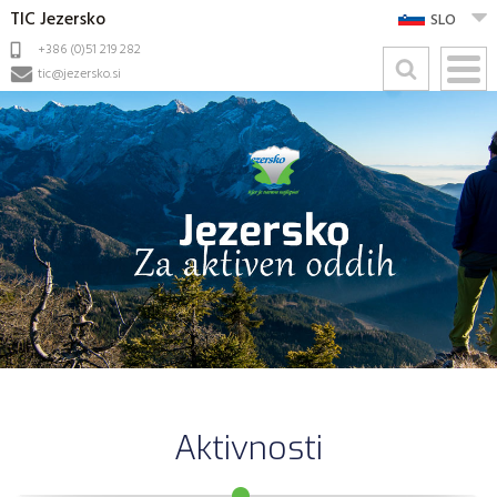
TIC Jezersko
SLO
+386 (0)51 219 282
tic@jezersko.si
Aktivnosti