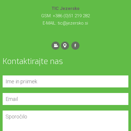
TIC Jezersko
GSM: +386 (0)51 219 282
E-MAIL:
tic@jezersko.si
Kontaktirajte nas