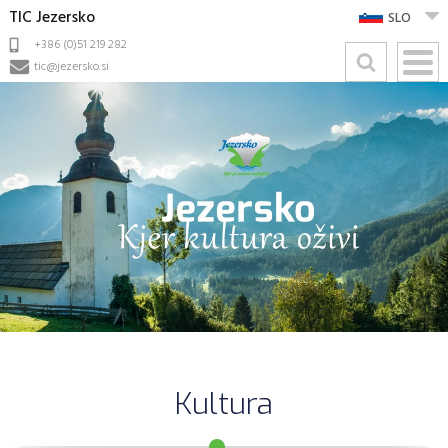
TIC Jezersko
SLO
+386 (0)51 219 282
tic@jezersko.si
Kultura