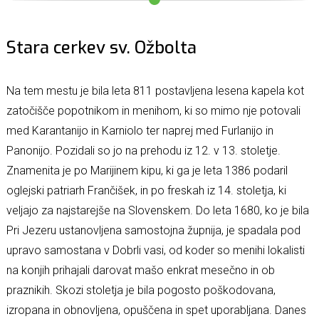
Stara cerkev sv. Ožbolta
Na tem mestu je bila leta 811 postavljena lesena kapela kot
zatočišče popotnikom in menihom, ki so mimo nje potovali
med Karantanijo in Karniolo ter naprej med Furlanijo in
Panonijo. Pozidali so jo na prehodu iz 12. v 13. stoletje.
Znamenita je po Marijinem kipu, ki ga je leta 1386 podaril
oglejski patriarh Frančišek, in po freskah iz 14. stoletja, ki
veljajo za najstarejše na Slovenskem. Do leta 1680, ko je bila
Pri Jezeru ustanovljena samostojna župnija, je spadala pod
upravo samostana v Dobrli vasi, od koder so menihi lokalisti
na konjih prihajali darovat mašo enkrat mesečno in ob
praznikih. Skozi stoletja je bila pogosto poškodovana,
izropana in obnovljena, opuščena in spet uporabljana. Danes