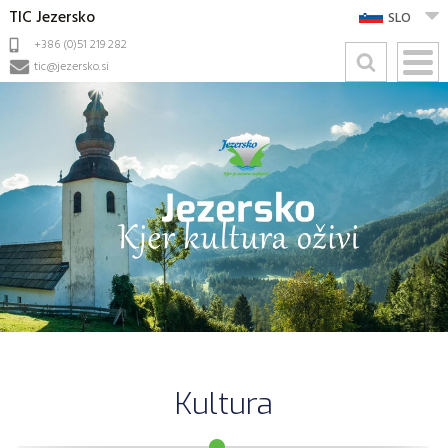
TIC Jezersko
SLO
+386 (0)51 219 282
tic@jezersko.si
Kultura