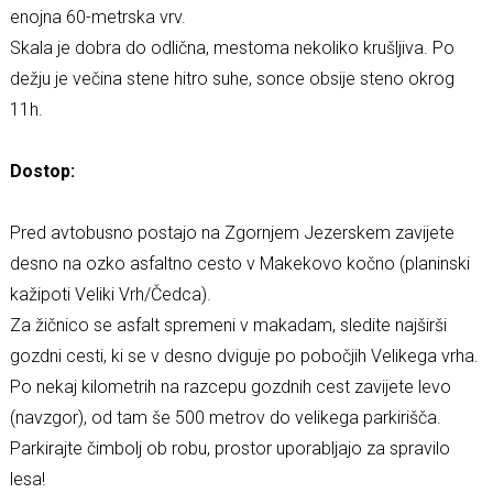
enojna 60-metrska vrv.
Skala je dobra do odlična, mestoma nekoliko krušljiva. Po
dežju je večina stene hitro suhe, sonce obsije steno okrog
11h.
Dostop:
Pred avtobusno postajo na Zgornjem Jezerskem zavijete
desno na ozko asfaltno cesto v Makekovo kočno (planinski
kažipoti Veliki Vrh/Čedca).
Za žičnico se asfalt spremeni v makadam, sledite najširši
gozdni cesti, ki se v desno dviguje po pobočjih Velikega vrha.
Po nekaj kilometrih na razcepu gozdnih cest zavijete levo
(navzgor), od tam še 500 metrov do velikega parkirišča.
Parkirajte čimbolj ob robu, prostor uporabljajo za spravilo
lesa!