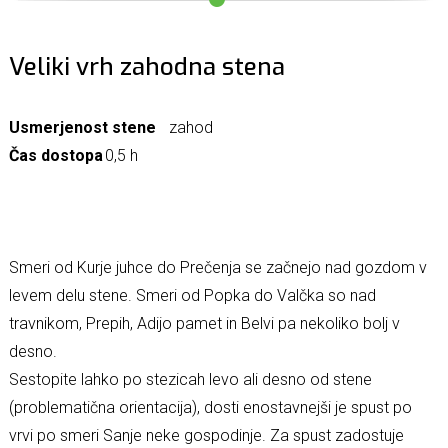
Veliki vrh zahodna stena
Usmerjenost stene
zahod
Čas dostopa
0,5 h
Smeri od Kurje juhce do Prečenja se začnejo nad gozdom v
levem delu stene. Smeri od Popka do Valčka so nad
travnikom, Prepih, Adijo pamet in Belvi pa nekoliko bolj v
desno.
Sestopite lahko po stezicah levo ali desno od stene
(problematična orientacija), dosti enostavnejši je spust po
vrvi po smeri Sanje neke gospodinje. Za spust zadostuje