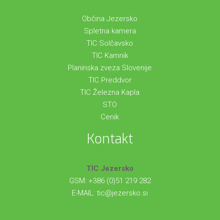
Občina Jezersko
Spletna kamera
TIC Solčavsko
TIC Kamnik
Planinska zveza Slovenije
TIC Preddvor
TIC Železna Kapla
STO
Cenik
Kontakt
TIC Jezersko
GSM: +386 (0)51 219 282
E-MAIL:
tic@jezersko.si