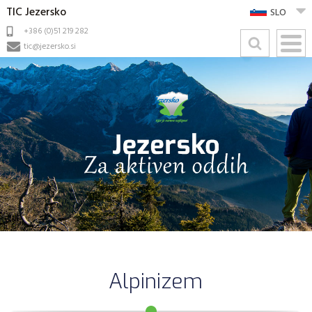
TIC Jezersko
SLO
+386 (0)51 219 282
tic@jezersko.si
Alpinizem