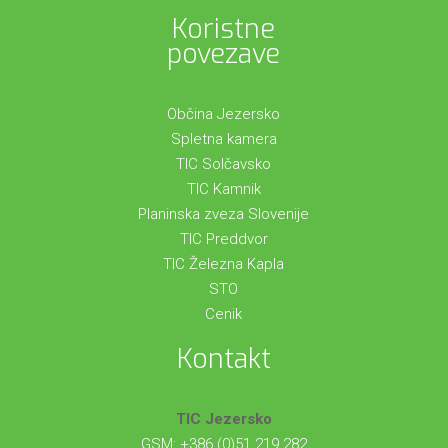
Koristne
povezave
Občina Jezersko
Spletna kamera
TIC Solčavsko
TIC Kamnik
Planinska zveza Slovenije
TIC Preddvor
TIC Železna Kapla
STO
Cenik
Kontakt
TIC Jezersko
GSM: +386 (0)51 219 282