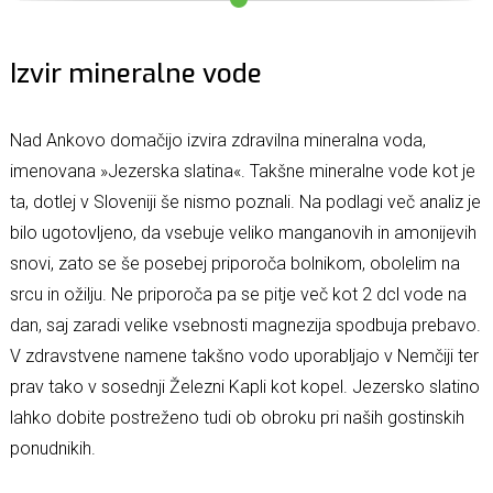
Izvir mineralne vode
Nad Ankovo domačijo izvira zdravilna mineralna voda,
imenovana »Jezerska slatina«. Takšne mineralne vode kot je
ta, dotlej v Sloveniji še nismo poznali. Na podlagi več analiz je
bilo ugotovljeno, da vsebuje veliko manganovih in amonijevih
snovi, zato se še posebej priporoča bolnikom, obolelim na
srcu in ožilju. Ne priporoča pa se pitje več kot 2 dcl vode na
dan, saj zaradi velike vsebnosti magnezija spodbuja prebavo.
V zdravstvene namene takšno vodo uporabljajo v Nemčiji ter
prav tako v sosednji Železni Kapli kot kopel. Jezersko slatino
lahko dobite postreženo tudi ob obroku pri naših gostinskih
ponudnikih.