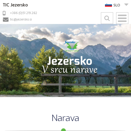
TIC Jezersko
SLO
+386 (0)51 219 282
tic@jezersko.si
Narava