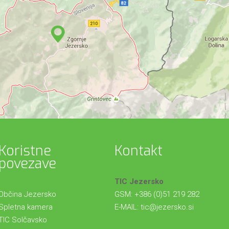
Koristne
Kontakt
povezave
TIC Jezersko
Občina Jezersko
GSM: +386 (0)51 219 282
Spletna kamera
E-MAIL:
tic@jezersko.si
TIC Solčavsko