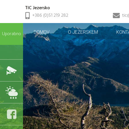
TIC Jezersko
+386 (0)51 219 282
tic
DOMOV
O JEZERSKEM
KONT
Uporabno