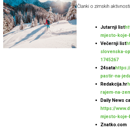
Članki o zimskih aktivnost
Jutarnji list
ht
mjesto-koje-b
Večernji list
h
slovenska-op
1745267
24sata
https:
pastir-na-jed
Redakcija.hr
h
rajem-na-zem
Daily News c
https://www.
mjesto-koje-b
Znatko.com