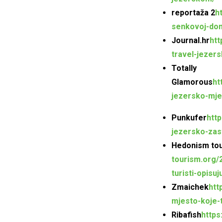
reportaža 2
h
senkovoj-dom
Journal.hr
htt
travel-jezers
Totally
Glamorous
ht
jezersko-mje
Punkufer
http
jezersko-zas
Hedonism to
tourism.org/
turisti-opisu
Zmaichek
htt
mjesto-koje-t
Ribafish
https