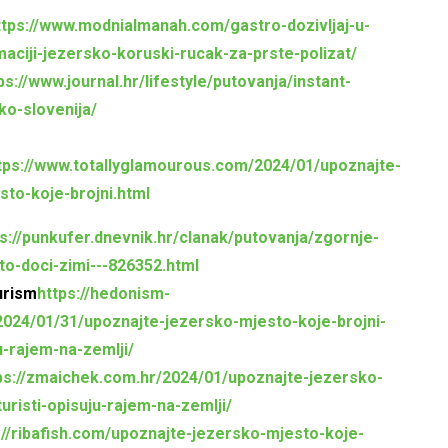
ttps://www.modnialmanah.com/gastro-dozivljaj-u-
aciji-jezersko-koruski-rucak-za-prste-polizat/
ps://www.journal.hr/lifestyle/putovanja/instant-
ko-slovenija/
tps://www.totallyglamourous.com/2024/01/upoznajte-
sto-koje-brojni.html
s://punkufer.dnevnik.hr/clanak/putovanja/zgornje-
to-doci-zimi---826352.html
urism
https://hedonism-
2024/01/31/upoznajte-jezersko-mjesto-koje-brojni-
ju-rajem-na-zemlji/
ps://zmaichek.com.hr/2024/01/upoznajte-jezersko-
uristi-opisuju-rajem-na-zemlji/
://ribafish.com/upoznajte-jezersko-mjesto-koje-