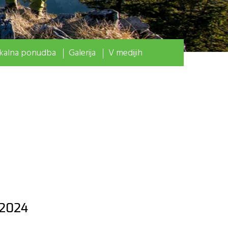
kalna ponudba
Galerija
V medijih
 2024