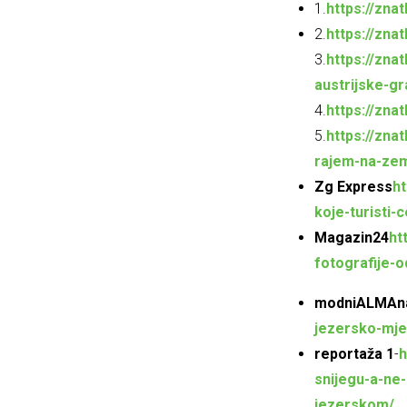
1.
https://zna
2.
https://zna
3.
https://zna
austrijske-gr
4.
https://zna
5.
https://zna
rajem-na-zem
Zg Express
ht
koje-turisti-
Magazin24
ht
fotografije-o
modniALMAn
jezersko-mjes
reportaža 1
-
h
snijegu-a-ne-
jezerskom/