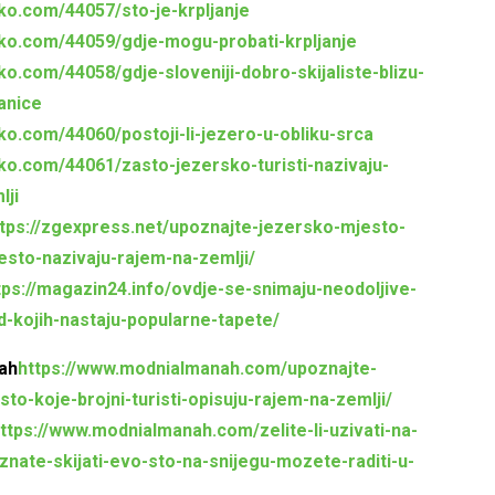
tko.com/44057/sto-je-krpljanje
tko.com/44059/gdje-mogu-probati-krpljanje
tko.com/44058/gdje-sloveniji-dobro-skijaliste-blizu-
anice
tko.com/44060/postoji-li-jezero-u-obliku-srca
tko.com/44061/zasto-jezersko-turisti-nazivaju-
lji
tps://zgexpress.net/upoznajte-jezersko-mjesto-
cesto-nazivaju-rajem-na-zemlji/
tps://magazin24.info/ovdje-se-snimaju-neodoljive-
d-kojih-nastaju-popularne-tapete/
ah
https://www.modnialmanah.com/upoznajte-
to-koje-brojni-turisti-opisuju-rajem-na-zemlji/
ttps://www.modnialmanah.com/zelite-li-uzivati-na-
znate-skijati-evo-sto-na-snijegu-mozete-raditi-u-