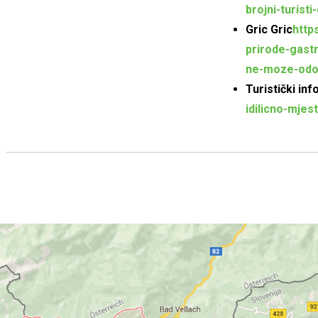
brojni-turist
Gric Gric
http
prirode-gast
ne-moze-odol
Turistički inf
idilicno-mje