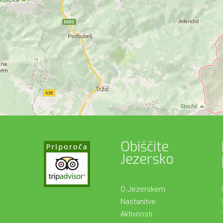
Obiščite
Jezersko
O Jezerskem
Nastanitve
Aktivnosti