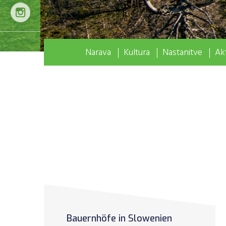
Narava
Kultura
Nastanitve
Akt
Bauernhöfe in Slowenien