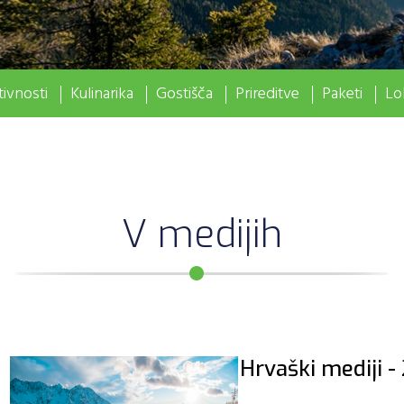
ivnosti
Kulinarika
Gostišča
Prireditve
Paketi
Lo
V medijih
Hrvaški mediji -