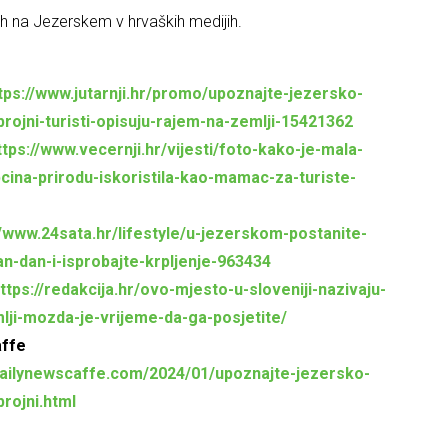
ih na Jezerskem v hrvaških medijih.
tps://www.jutarnji.hr/promo/upoznajte-jezersko-
rojni-turisti-opisuju-rajem-na-zemlji-15421362
ttps://www.vecernji.hr/vijesti/foto-kako-je-mala-
cina-prirodu-iskoristila-kao-mamac-za-turiste-
//www.24sata.hr/lifestyle/u-jezerskom-postanite-
an-dan-i-isprobajte-krpljenje-963434
ttps://redakcija.hr/ovo-mjesto-u-sloveniji-nazivaju-
lji-mozda-je-vrijeme-da-ga-posjetite/
affe
dailynewscaffe.com/2024/01/upoznajte-jezersko-
rojni.html