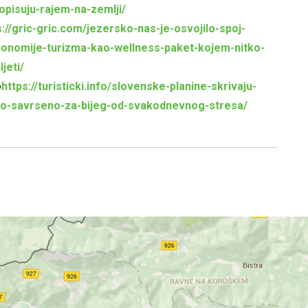
i-opisuju-rajem-na-zemlji/
s://gric-gric.com/jezersko-nas-je-osvojilo-spoj-
ronomije-turizma-kao-wellness-paket-kojem-nitko-
jeti/
o
https://turisticki.info/slovenske-planine-skrivaju-
sto-savrseno-za-bijeg-od-svakodnevnog-stresa/