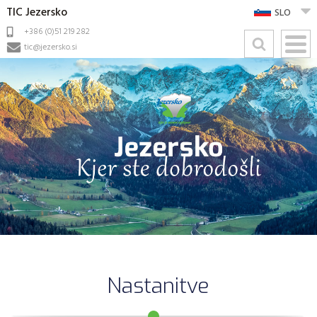
TIC Jezersko
SLO
+386 (0)51 219 282
tic@jezersko.si
Nastanitve