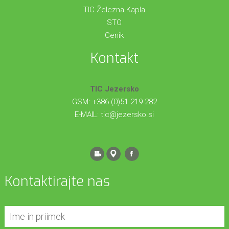
TIC Železna Kapla
STO
Cenik
Kontakt
TIC Jezersko
GSM: +386 (0)51 219 282
E-MAIL:
tic@jezersko.si
Kontaktirajte nas