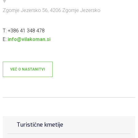
Zgornje Jezersko 56, 4206 Zgornje Jezersko
T: +386 41 348 478
E:
info@vilakoman.si
VEČ O NASTANITVI
Turistične kmetije