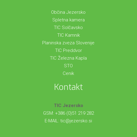
Občina Jezersko
Spletna kamera
TIC Solčavsko
TIC Kamnik
Planinska zveza Slovenije
TIC Preddvor
TIC Železna Kapla
STO
Cenik
Kontakt
TIC Jezersko
GSM: +386 (0)51 219 282
E-MAIL:
tic@jezersko.si