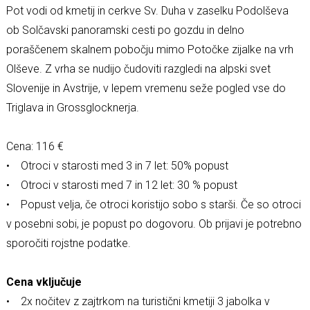
Pot vodi od kmetij in cerkve Sv. Duha v zaselku Podolševa
ob Solčavski panoramski cesti po gozdu in delno
poraščenem skalnem pobočju mimo Potočke zijalke na vrh
Olševe. Z vrha se nudijo čudoviti razgledi na alpski svet
Slovenije in Avstrije, v lepem vremenu seže pogled vse do
Triglava in Grossglocknerja.
Cena: 116 €
• Otroci v starosti med 3 in 7 let: 50% popust
• Otroci v starosti med 7 in 12 let: 30 % popust
• Popust velja, če otroci koristijo sobo s starši. Če so otroci
v posebni sobi, je popust po dogovoru. Ob prijavi je potrebno
sporočiti rojstne podatke.
Cena vključuje
• 2x nočitev z zajtrkom na turistični kmetiji 3 jabolka v