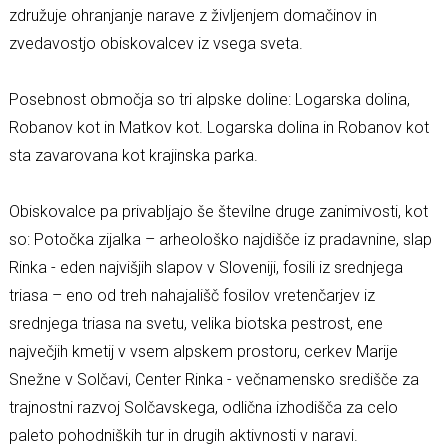
združuje ohranjanje narave z življenjem domačinov in
zvedavostjo obiskovalcev iz vsega sveta.
Posebnost območja so tri alpske doline: Logarska dolina,
Robanov kot in Matkov kot. Logarska dolina in Robanov kot
sta zavarovana kot krajinska parka.
Obiskovalce pa privabljajo še številne druge zanimivosti, kot
so: Potočka zijalka – arheološko najdišče iz pradavnine, slap
Rinka - eden najvišjih slapov v Sloveniji, fosili iz srednjega
triasa – eno od treh nahajališč fosilov vretenčarjev iz
srednjega triasa na svetu, velika biotska pestrost, ene
največjih kmetij v vsem alpskem prostoru, cerkev Marije
Snežne v Solčavi, Center Rinka - večnamensko središče za
trajnostni razvoj Solčavskega, odlična izhodišča za celo
paleto pohodniških tur in drugih aktivnosti v naravi.