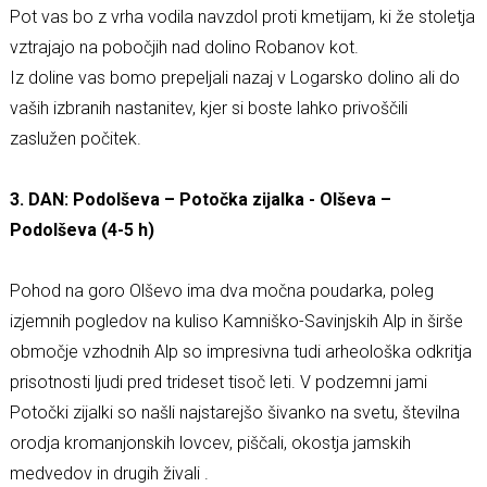
Pot vas bo z vrha vodila navzdol proti kmetijam, ki že stoletja
vztrajajo na pobočjih nad dolino Robanov kot.
Iz doline vas bomo prepeljali nazaj v Logarsko dolino ali do
vaših izbranih nastanitev, kjer si boste lahko privoščili
zaslužen počitek.
3. DAN: Podolševa – Potočka zijalka - Olševa –
Podolševa (4-5 h)
Pohod na goro Olševo ima dva močna poudarka, poleg
izjemnih pogledov na kuliso Kamniško-Savinjskih Alp in širše
območje vzhodnih Alp so impresivna tudi arheološka odkritja
prisotnosti ljudi pred trideset tisoč leti. V podzemni jami
Potočki zijalki so našli najstarejšo šivanko na svetu, številna
orodja kromanjonskih lovcev, piščali, okostja jamskih
medvedov in drugih živali .