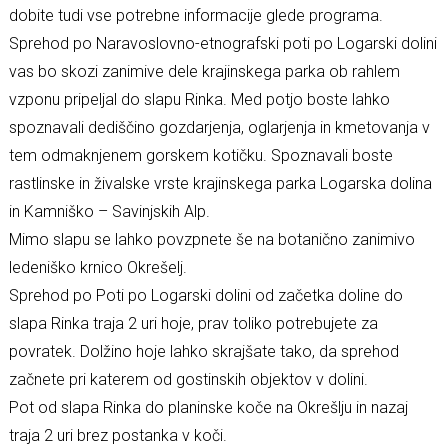
dobite tudi vse potrebne informacije glede programa.
Sprehod po Naravoslovno-etnografski poti po Logarski dolini
vas bo skozi zanimive dele krajinskega parka ob rahlem
vzponu pripeljal do slapu Rinka. Med potjo boste lahko
spoznavali dediščino gozdarjenja, oglarjenja in kmetovanja v
tem odmaknjenem gorskem kotičku. Spoznavali boste
rastlinske in živalske vrste krajinskega parka Logarska dolina
in Kamniško – Savinjskih Alp.
Mimo slapu se lahko povzpnete še na botanično zanimivo
ledeniško krnico Okrešelj.
Sprehod po Poti po Logarski dolini od začetka doline do
slapa Rinka traja 2 uri hoje, prav toliko potrebujete za
povratek. Dolžino hoje lahko skrajšate tako, da sprehod
začnete pri katerem od gostinskih objektov v dolini.
Pot od slapa Rinka do planinske koče na Okrešlju in nazaj
traja 2 uri brez postanka v koči.