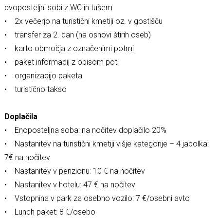
dvoposteljni sobi z WC in tušem
• 2x večerjo na turistični kmetiji oz. v gostišču
• transfer za 2. dan (na osnovi štirih oseb)
• karto območja z označenimi potmi
• paket informacij z opisom poti
• organizacijo paketa
• turistično takso
Doplačila
• Enoposteljna soba: na nočitev doplačilo 20%
• Nastanitev na turistični kmetiji višje kategorije – 4 jabolka:
7€ na nočitev
• Nastanitev v penzionu: 10 € na nočitev
• Nastanitev v hotelu: 47 € na nočitev
• Vstopnina v park za osebno vozilo: 7 €/osebni avto
• Lunch paket: 8 €/osebo