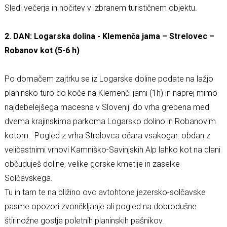
Sledi večerja in nočitev v izbranem turističnem objektu.
2. DAN: Logarska dolina - Klemenča jama – Strelovec –
Robanov kot (5-6 h)
Po domačem zajtrku se iz Logarske doline podate na lažjo
planinsko turo do koče na Klemenči jami (1h) in naprej mimo
najdebelejšega macesna v Sloveniji do vrha grebena med
dvema krajinskima parkoma Logarsko dolino in Robanovim
kotom. Pogled z vrha Strelovca očara vsakogar: obdan z
veličastnimi vrhovi Kamniško-Savinjskih Alp lahko kot na dlani
občuduješ doline, velike gorske kmetije in zaselke
Solčavskega.
Tu in tam te na bližino ovc avtohtone jezersko-solčavske
pasme opozori zvončkljanje ali pogled na dobrodušne
štirinožne gostje poletnih planinskih pašnikov.