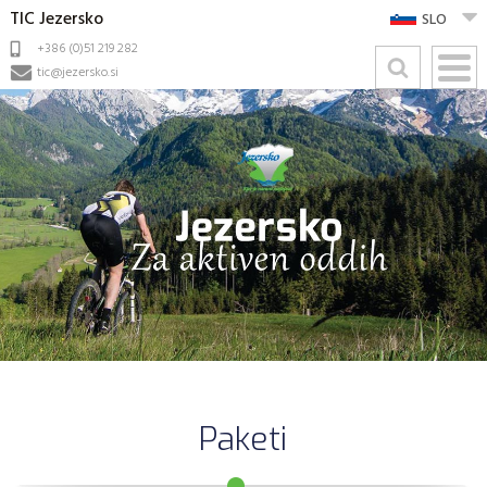
TIC Jezersko
SLO
+386 (0)51 219 282
tic@jezersko.si
Paketi