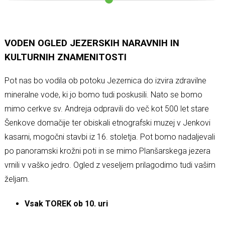
VODEN OGLED JEZERSKIH NARAVNIH IN
KULTURNIH ZNAMENITOSTI
Pot nas bo vodila ob potoku Jezernica do izvira zdravilne
mineralne vode, ki jo bomo tudi poskusili. Nato se bomo
mimo cerkve sv. Andreja odpravili do več kot 500 let stare
Šenkove domačije ter obiskali etnografski muzej v Jenkovi
kasarni, mogočni stavbi iz 16. stoletja. Pot bomo nadaljevali
po panoramski krožni poti in se mimo Planšarskega jezera
vrnili v vaško jedro. Ogled z veseljem prilagodimo tudi vašim
željam.
Vsak TOREK ob 10. uri