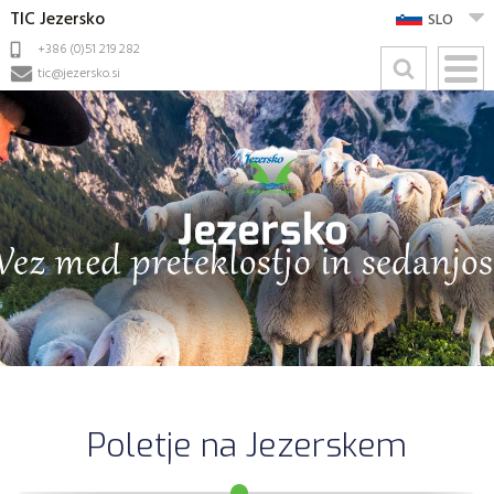
TIC Jezersko
SLO
+386 (0)51 219 282
tic@jezersko.si
Poletje na Jezerskem