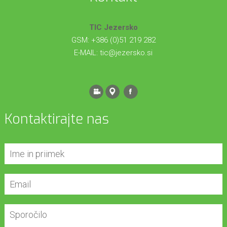
TIC Jezersko
GSM: +386 (0)51 219 282
E-MAIL:
tic@jezersko.si
Kontaktirajte nas