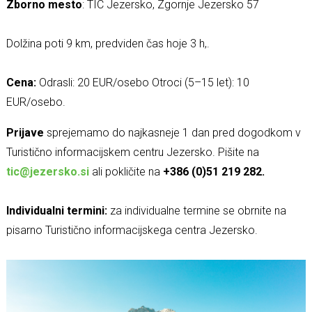
Zborno mesto
: TIC Jezersko, Zgornje Jezersko 57
Dolžina poti 9 km, predviden čas hoje 3 h,.
Cena:
Odrasli: 20 EUR/osebo Otroci (5–15 let): 10
EUR/osebo.
Prijave
sprejemamo do najkasneje 1 dan pred dogodkom v
Turistično informacijskem centru Jezersko. Pišite na
tic@jezersko.si
ali pokličite na
+386 (0)51 219 282.
Individualni termini:
za individualne termine se obrnite na
pisarno Turistično informacijskega centra Jezersko.