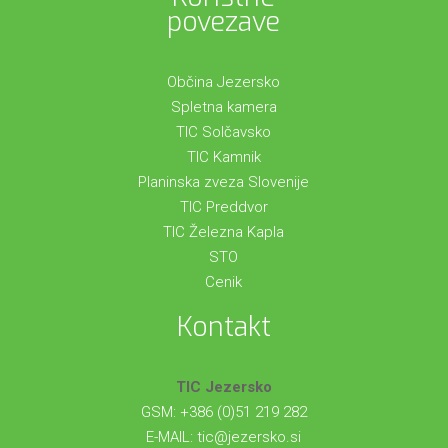
povezave
Občina Jezersko
Spletna kamera
TIC Solčavsko
TIC Kamnik
Planinska zveza Slovenije
TIC Preddvor
TIC Železna Kapla
STO
Cenik
Kontakt
TIC Jezersko
GSM: +386 (0)51 219 282
E-MAIL:
tic@jezersko.si