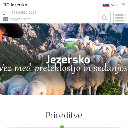
TIC Jezersko
SLO
+386 (0)51 219 282
tic@jezersko.si
Prireditve