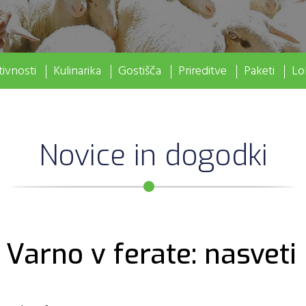
ivnosti
Kulinarika
Gostišča
Prireditve
Paketi
Lo
Novice in dogodki
Varno v ferate: nasveti 