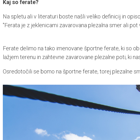
Kaj so ferate?
Na spletu ali v literaturi boste našli veliko definicij in opiso
"Ferata je z jeklenicami zavarovana plezalna smer ali pot 
Ferate delimo na tako imenovane športne ferate, ki so obič
lažjem terenu in zahtevne zavarovane plezalne poti, ki na
Osredotočili se bomo na športne ferate, torej plezalne sm