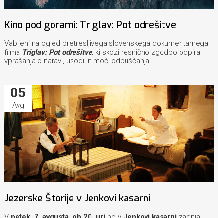
Kino pod gorami: Triglav: Pot odrešitve
Vabljeni na ogled pretresljivega slovenskega dokumentarnega
filma
Triglav: Pot odrešitve
, ki skozi resnično zgodbo odpira
vprašanja o naravi, usodi in moči odpuščanja.
05
Avg
Jezerske Štorije v Jenkovi kasarni
V
petek, 7. avgusta, ob 20. uri
bo v
Jenkovi kasarni
zadnja