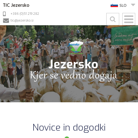
TIC Jezersko
SLO
+386 (0)51 219 282
tic@jezersko.si
Novice in dogodki