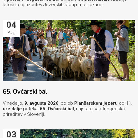
letošnja uprizoritev Jezerskih štorij na tej lokaciji.
04
Avg
65. Ovčarski bal
V nedeljo,
9. avgusta 2026
, bo ob
Planšarskem jezeru
od
11.
ure dalje
potekal
65. Ovčarski bal
, najstarejša etnografska
prireditev v Sloveniji.
03