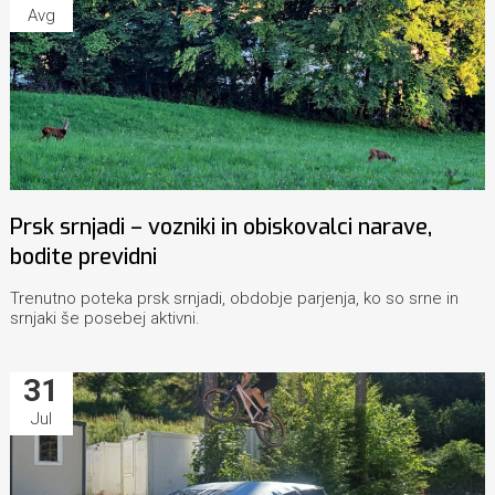
Avg
Prsk srnjadi – vozniki in obiskovalci narave,
bodite previdni
Trenutno poteka prsk srnjadi, obdobje parjenja, ko so srne in
srnjaki še posebej aktivni.
31
Jul