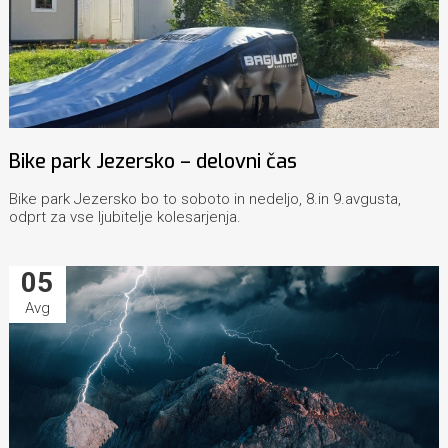
Bike park Jezersko – delovni čas
Bike park Jezersko bo to soboto in nedeljo, 8.in 9.avgusta,
odprt za vse ljubitelje kolesarjenja.
05
Avg