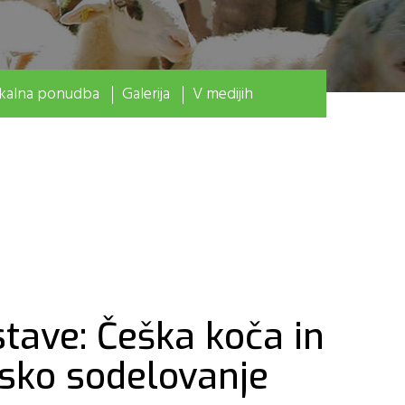
kalna ponudba
Galerija
V medijih
stave: Češka koča in
sko sodelovanje