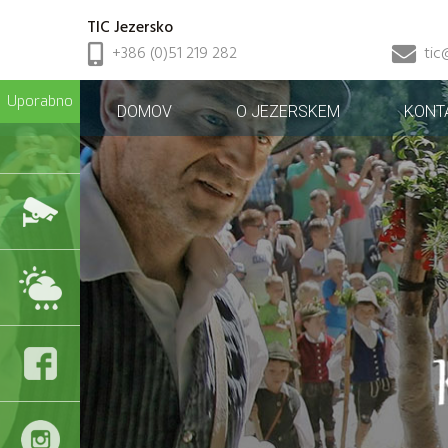
TIC Jezersko
+386 (0)51 219 282
tic
Uporabno
DOMOV
O JEZERSKEM
KONT