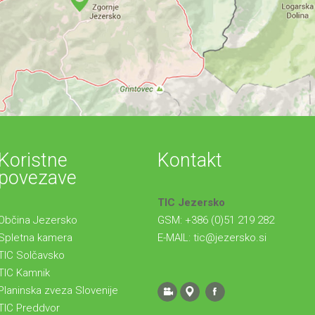
Koristne
Kontakt
povezave
TIC Jezersko
Občina Jezersko
GSM: +386 (0)51 219 282
Spletna kamera
E-MAIL:
tic@jezersko.si
TIC Solčavsko
TIC Kamnik
Planinska zveza Slovenije
TIC Preddvor