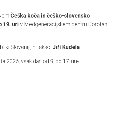
ovom
Češka koča in češko-slovensko
b 19. uri
v Medgeneracijskem centru Korotan
ki Sloveniji, nj. eksc.
Jiří Kudela
.
a 2026, vsak dan od 9. do 17. ure.