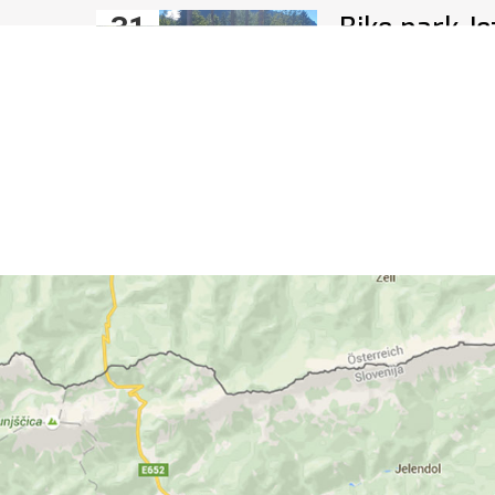
31
Bike park Je
Jul
čas
Bike park Jezersko bo
2.avgusta, odprt za vs