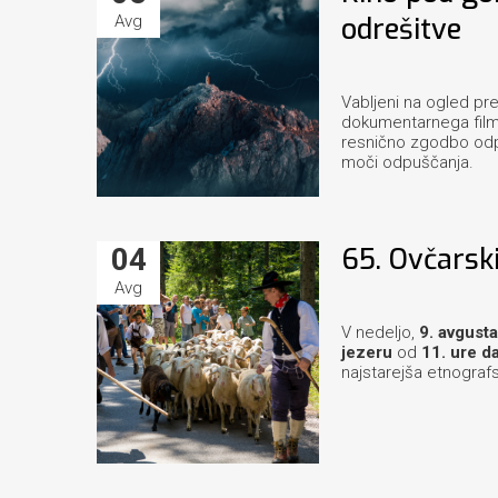
Avg
odrešitve
Vabljeni na ogled pr
dokumentarnega fil
resnično zgodbo odpi
moči odpuščanja.
04
65. Ovčarski
Avg
V nedeljo,
9. avgust
jezeru
od
11. ure da
najstarejša etnografsk