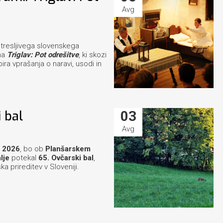
Avg
etresljivega slovenskega
ma
Triglav: Pot odrešitve
, ki skozi
ra vprašanja o naravi, usodi in
 bal
03
Avg
a 2026
, bo ob
Planšarskem
lje
potekal
65. Ovčarski bal
,
a prireditev v Sloveniji.