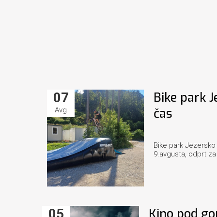
07
Bike park J
Avg
čas
Bike park Jezersko 
9.avgusta, odprt za 
05
Kino pod gor