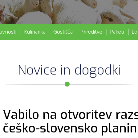
ivnosti
Kulinarika
Gostišča
Prireditve
Paketi
Lo
Novice in dogodki
Vabilo na otvoritev raz
češko-slovensko planin