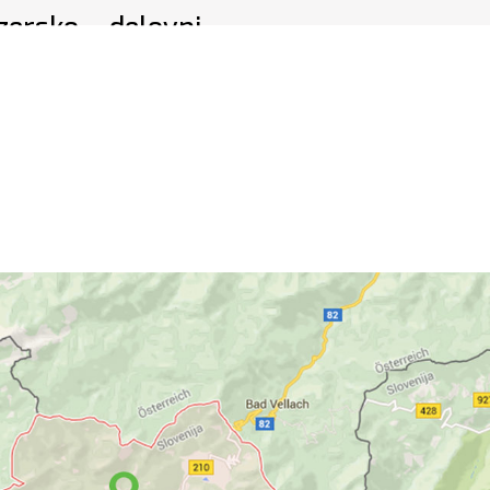
zersko – delovni
 to soboto in nedeljo, 1.in
e ljubitelje kolesarjenja.
VSE NOVICE IN DOGODKI