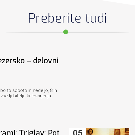
Preberite tudi
ezersko – delovni
bo to soboto in nedeljo, 8.in
vse ljubitelje kolesarjenja.
ami: Triglav: Pot
05