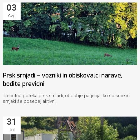
03
Avg
Prsk srnjadi – vozniki in obiskovalci narave,
bodite previdni
Trenutno poteka prsk srnjadi, obdobje parjenja, ko so srne in
srnjaki še posebej aktivni.
31
Jul