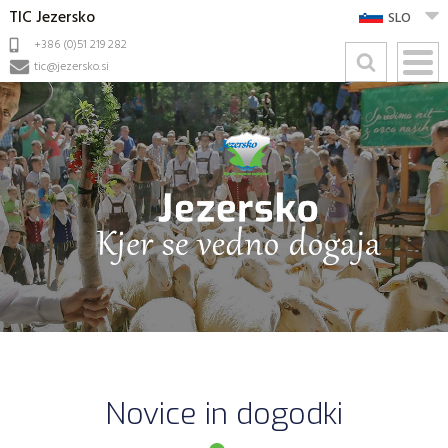
TIC Jezersko
SLO
+386 (0)51 219 282
tic@jezersko.si
Novice in dogodki