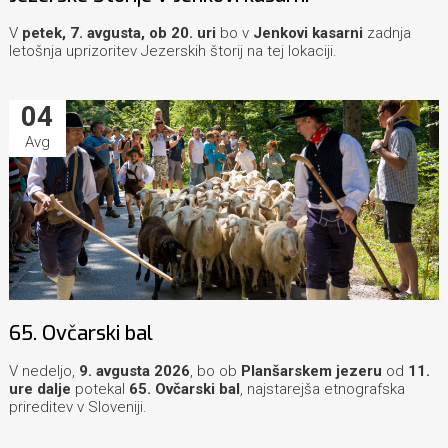
V
petek, 7. avgusta, ob 20. uri
bo v
Jenkovi kasarni
zadnja
letošnja uprizoritev Jezerskih štorij na tej lokaciji.
04
Avg
65. Ovčarski bal
V nedeljo,
9. avgusta 2026
, bo ob
Planšarskem jezeru
od
11.
ure dalje
potekal
65. Ovčarski bal
, najstarejša etnografska
prireditev v Sloveniji.