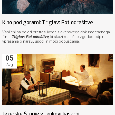
Kino pod gorami: Triglav: Pot odrešitve
Vabljeni na ogled pretresljivega slovenskega dokumentarnega
filma
Triglav: Pot odrešitve
, ki skozi resnično zgodbo odpira
vprašanja o naravi, usodi in moči odpuščanja.
05
Avg
Jezerske Štorije v Jenkovi kasarni