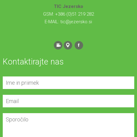
TIC Jezersko
GSM: +386 (0)51 219 282
E-MAIL:
tic@jezersko.si
Kontaktirajte nas