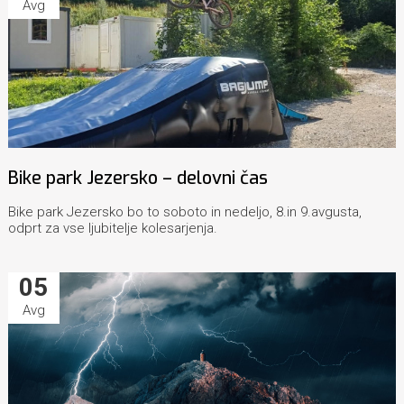
Avg
Bike park Jezersko – delovni čas
Bike park Jezersko bo to soboto in nedeljo, 8.in 9.avgusta,
odprt za vse ljubitelje kolesarjenja.
05
Avg