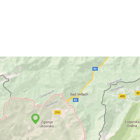
ko predstavo
Jezerske štorije
, ki
v Jenkovi kasarni.
VSE NOVICE IN DOGODKI