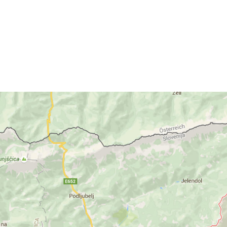
Vabljeni na gledališ
bo danes ob 20. uri 