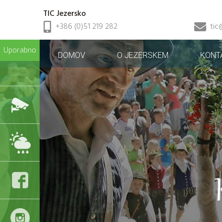
TIC Jezersko
+386 (0)51 219 282
tic
Uporabno
DOMOV
O JEZERSKEM
KONT