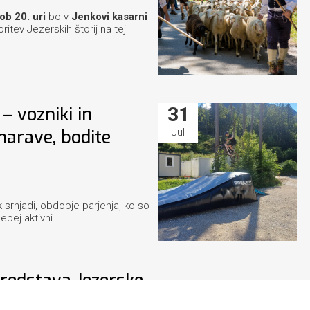
ob 20. uri
bo v
Jenkovi kasarni
ritev Jezerskih štorij na tej
 – vozniki in
31
narave, bodite
Jul
 srnjadi, obdobje parjenja, ko so
ebej aktivni.
predstava Jezerske