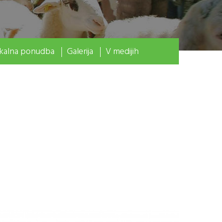
kalna ponudba
Galerija
V medijih