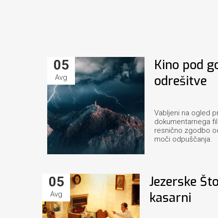
05
Kino pod go
Avg
odrešitve
Vabljeni na ogled p
dokumentarnega f
resnično zgodbo odp
moči odpuščanja.
05
Jezerske Što
Avg
kasarni