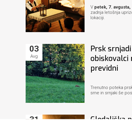
V
petek, 7. avgusta, 
zadnja letošnja uprizo
lokaciji.
03
Prsk srnjadi
Avg
obiskovalci 
previdni
Trenutno poteka prsk
srne in srnjaki še pos
31
Gledališka 
Jul
štorije