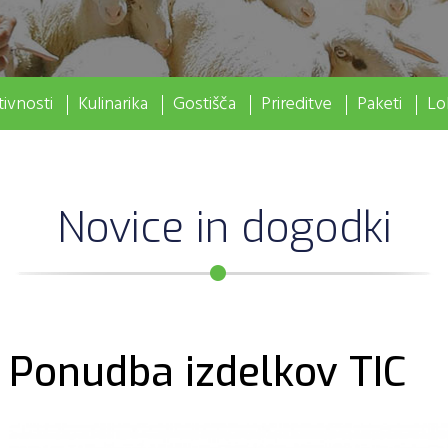
ivnosti
Kulinarika
Gostišča
Prireditve
Paketi
Lo
Novice in dogodki
Ponudba izdelkov TIC