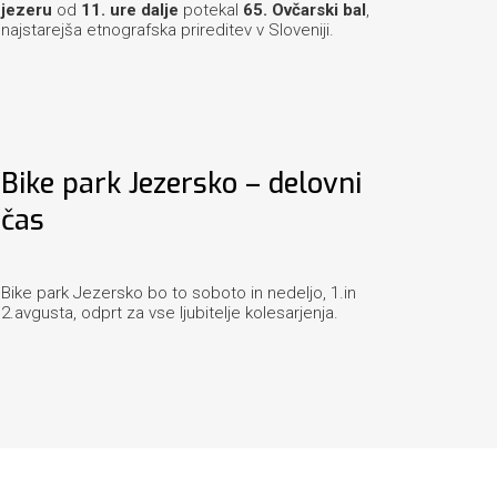
jezeru
od
11. ure dalje
potekal
65. Ovčarski bal
,
najstarejša etnografska prireditev v Sloveniji.
Bike park Jezersko – delovni
čas
Bike park Jezersko bo to soboto in nedeljo, 1.in
2.avgusta, odprt za vse ljubitelje kolesarjenja.