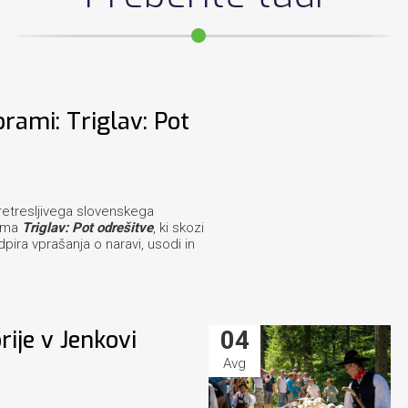
rami: Triglav: Pot
retresljivega slovenskega
ilma
Triglav: Pot odrešitve
, ki skozi
ira vprašanja o naravi, usodi in
rije v Jenkovi
04
Avg