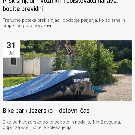
Prsk srnjadi – vozniki in obiskovalci narave,
bodite previdni
Trenutno poteka prsk srnjadi, obdobje parjenja, ko so srne in
srnjaki še posebej aktivni.
31
Jul
Bike park Jezersko – delovni čas
Bike park Jezersko bo to soboto in nedeljo, 1.in 2.avgusta,
odprt za vse ljubitelje kolesarjenja.