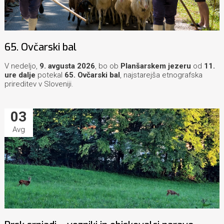
65. Ovčarski bal
V nedeljo,
9. avgusta 2026
, bo ob
Planšarskem jezeru
od
11.
ure dalje
potekal
65. Ovčarski bal
, najstarejša etnografska
prireditev v Sloveniji.
03
Avg