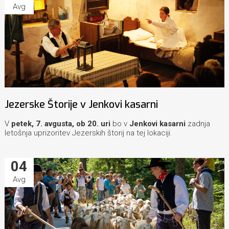
Avg
Jezerske Štorije v Jenkovi kasarni
V
petek, 7. avgusta, ob 20. uri
bo v
Jenkovi kasarni
zadnja
letošnja uprizoritev Jezerskih štorij na tej lokaciji.
04
Avg