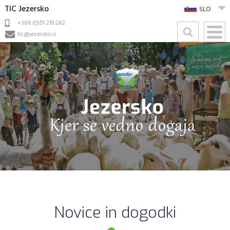
TIC Jezersko
SLO
+386 (0)51 219 282
tic@jezersko.si
Novice in dogodki