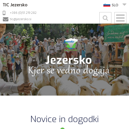
TIC Jezersko
SLO
+386 (0)51 219 282
tic@jezersko.si
Novice in dogodki