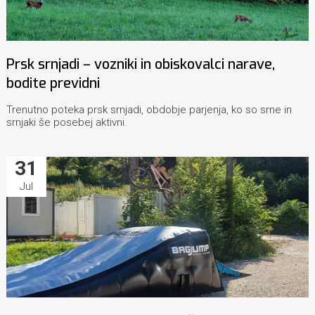
Prsk srnjadi – vozniki in obiskovalci narave,
bodite previdni
Trenutno poteka prsk srnjadi, obdobje parjenja, ko so srne in
srnjaki še posebej aktivni.
31
Jul