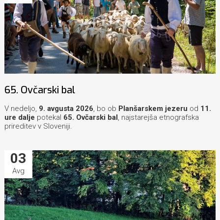
65. Ovčarski bal
V nedeljo,
9. avgusta 2026
, bo ob
Planšarskem jezeru
od
11.
ure dalje
potekal
65. Ovčarski bal
, najstarejša etnografska
prireditev v Sloveniji.
03
Avg