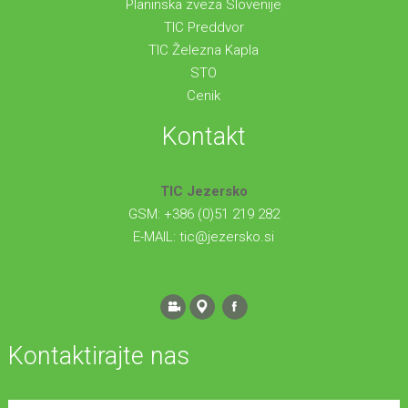
Planinska zveza Slovenije
TIC Preddvor
TIC Železna Kapla
STO
Cenik
Kontakt
TIC Jezersko
GSM: +386 (0)51 219 282
E-MAIL:
tic@jezersko.si
Kontaktirajte nas