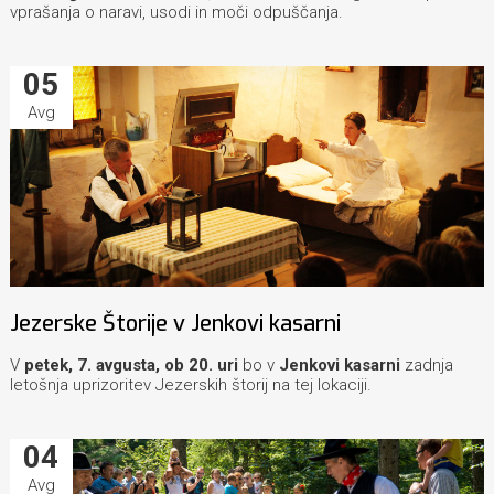
vprašanja o naravi, usodi in moči odpuščanja.
05
Avg
Jezerske Štorije v Jenkovi kasarni
V
petek, 7. avgusta, ob 20. uri
bo v
Jenkovi kasarni
zadnja
letošnja uprizoritev Jezerskih štorij na tej lokaciji.
04
Avg