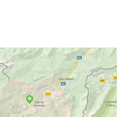
 to soboto in nedeljo, 1.in
e ljubitelje kolesarjenja.
VSE NOVICE IN DOGODKI