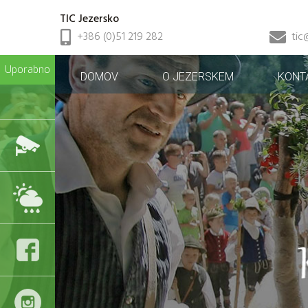
TIC Jezersko
+386 (0)51 219 282
tic
Uporabno
DOMOV
O JEZERSKEM
KONT