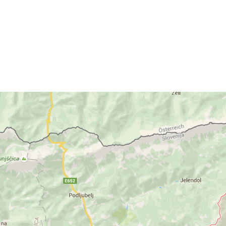
Bike park Jezersko bo
2.avgusta, odprt za vs