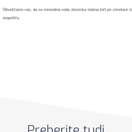
Obveščamo vas, da se mineralna voda Jezerska slatina toči pri zimskem toč
stopnišču.
Preberite tudi