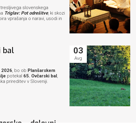
etresljivega slovenskega
ma
Triglav: Pot odrešitve
, ki skozi
ra vprašanja o naravi, usodi in
 bal
03
Avg
a 2026
, bo ob
Planšarskem
lje
potekal
65. Ovčarski bal
,
a prireditev v Sloveniji.
zersko – delovni