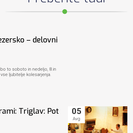
ezersko – delovni
bo to soboto in nedeljo, 8.in
vse ljubitelje kolesarjenja.
ami: Triglav: Pot
05
Avg