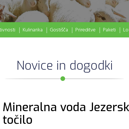
ivnosti
Kulinarika
Gostišča
Prireditve
Paketi
Lo
Novice in dogodki
Mineralna voda Jezersk
točilo