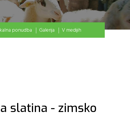
kalna ponudba
Galerija
V medijih
a slatina - zimsko