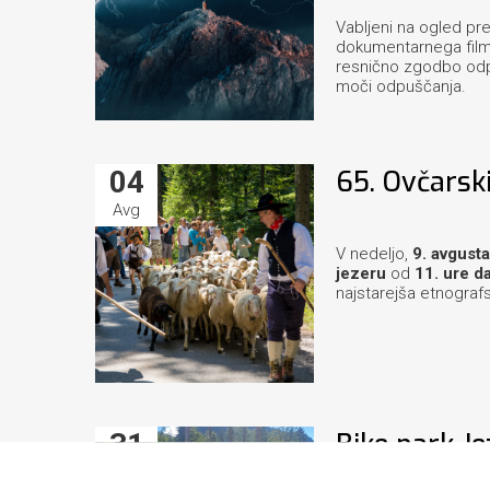
Vabljeni na ogled pr
dokumentarnega fil
resnično zgodbo odpi
moči odpuščanja.
04
65. Ovčarski
Avg
V nedeljo,
9. avgust
jezeru
od
11. ure da
najstarejša etnografsk
31
Bike park Je
Jul
čas