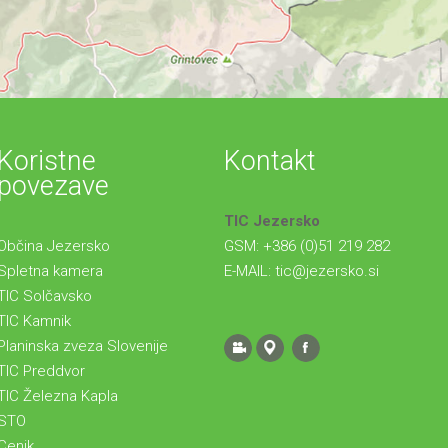
Koristne
Kontakt
povezave
TIC Jezersko
Občina Jezersko
GSM: +386 (0)51 219 282
Spletna kamera
E-MAIL:
tic@jezersko.si
TIC Solčavsko
TIC Kamnik
Planinska zveza Slovenije
TIC Preddvor
TIC Železna Kapla
STO
Cenik