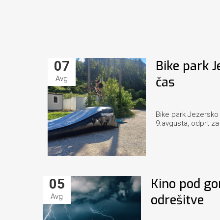
07
Bike park J
Avg
čas
Bike park Jezersko 
9.avgusta, odprt za 
05
Kino pod gor
Avg
odrešitve