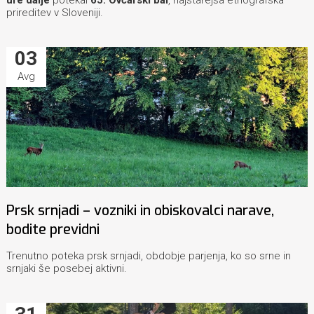
ure dalje
potekal
65. Ovčarski bal
, najstarejša etnografska
prireditev v Sloveniji.
03
Avg
Prsk srnjadi – vozniki in obiskovalci narave,
bodite previdni
Trenutno poteka prsk srnjadi, obdobje parjenja, ko so srne in
srnjaki še posebej aktivni.