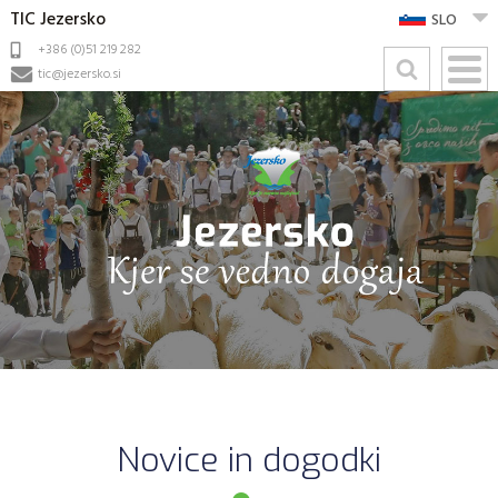
TIC Jezersko
SLO
+386 (0)51 219 282
tic@jezersko.si
Novice in dogodki