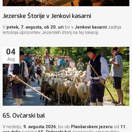
Jezerske Štorije v Jenkovi kasarni
V
petek, 7. avgusta, ob 20. uri
bo v
Jenkovi kasarni
zadnja
letošnja uprizoritev Jezerskih štorij na tej lokaciji.
04
Avg
65. Ovčarski bal
V nedeljo,
9. avgusta 2026
, bo ob
Planšarskem jezeru
od
11.