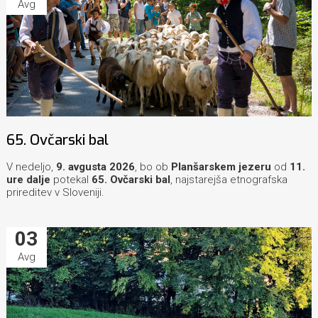
Avg
65. Ovčarski bal
V nedeljo,
9. avgusta 2026
, bo ob
Planšarskem jezeru
od
11.
ure dalje
potekal
65. Ovčarski bal
, najstarejša etnografska
prireditev v Sloveniji.
03
Avg