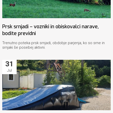
Prsk srnjadi – vozniki in obiskovalci narave,
bodite previdni
Trenutno poteka prsk srnjadi, obdobje parjenja, ko so srne in
srnjaki še posebej aktivni.
31
Jul