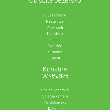
Obiščite Jezersko
O Jezerskem
Nastanitve
Aktivnosti
Prireditve
Kultura
Gostišča
Kulinarika
Paketi
Koristne
povezave
Občina Jezersko
Spletna kamera
TIC Solčavsko
TIC Kamnik