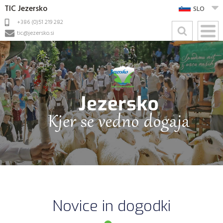
TIC Jezersko
SLO
+386 (0)51 219 282
tic@jezersko.si
Novice in dogodki