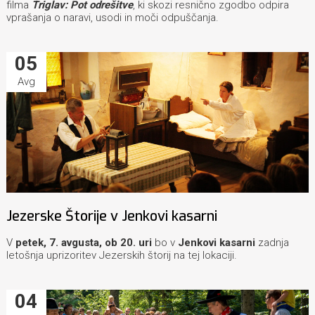
filma
Triglav: Pot odrešitve
, ki skozi resnično zgodbo odpira
vprašanja o naravi, usodi in moči odpuščanja.
05
Avg
Jezerske Štorije v Jenkovi kasarni
V
petek, 7. avgusta, ob 20. uri
bo v
Jenkovi kasarni
zadnja
letošnja uprizoritev Jezerskih štorij na tej lokaciji.
04