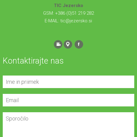
TIC Jezersko
GSM: +386 (0)51 219 282
E-MAIL:
tic@jezersko.si
Kontaktirajte nas