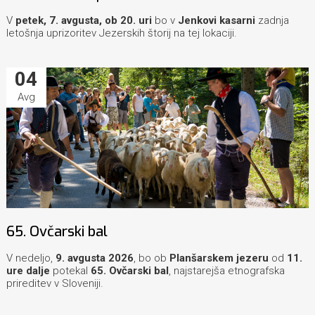
V
petek, 7. avgusta, ob 20. uri
bo v
Jenkovi kasarni
zadnja
letošnja uprizoritev Jezerskih štorij na tej lokaciji.
04
Avg
65. Ovčarski bal
V nedeljo,
9. avgusta 2026
, bo ob
Planšarskem jezeru
od
11.
ure dalje
potekal
65. Ovčarski bal
, najstarejša etnografska
prireditev v Sloveniji.