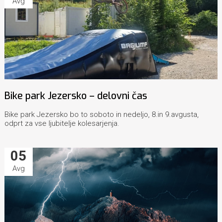
Avg
Bike park Jezersko – delovni čas
Bike park Jezersko bo to soboto in nedeljo, 8.in 9.avgusta,
odprt za vse ljubitelje kolesarjenja.
05
Avg