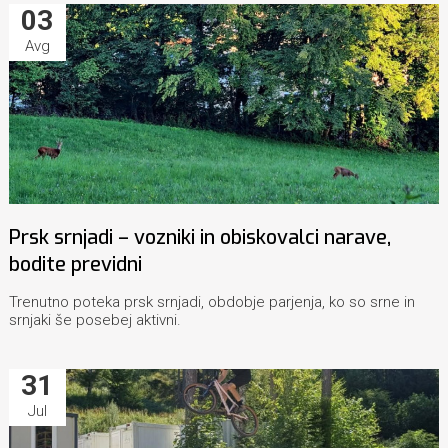
03
Avg
Prsk srnjadi – vozniki in obiskovalci narave,
bodite previdni
Trenutno poteka prsk srnjadi, obdobje parjenja, ko so srne in
srnjaki še posebej aktivni.
31
Jul