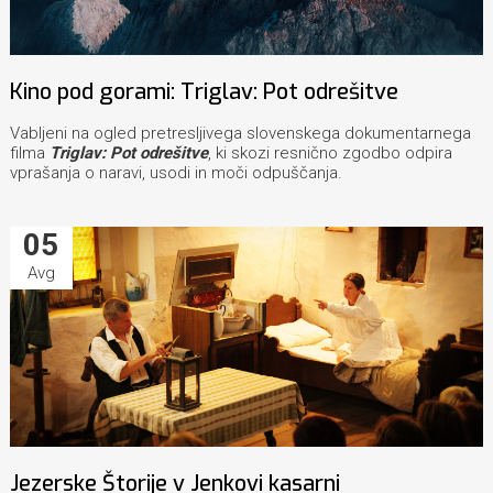
Kino pod gorami: Triglav: Pot odrešitve
Vabljeni na ogled pretresljivega slovenskega dokumentarnega
filma
Triglav: Pot odrešitve
, ki skozi resnično zgodbo odpira
vprašanja o naravi, usodi in moči odpuščanja.
05
Avg
Jezerske Štorije v Jenkovi kasarni