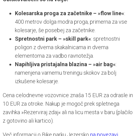
Kolesarska proga za začetnike – »flow line«
:
400 metrov dolga modra proga, primerna za vse
kolesarje, še posebej za začetnike.
Spretnostni park – »skill park«
: spretnostni
poligon z dvema skakalnicama in dvema
elementoma za vadbo ravnotežja.
Napihljiva pristajalna blazina – »air bag«
:
namenjena varnemu treningu skokov za bolj
izkušene kolesarje.
Cena celodnevne vozovnice znaša 15 EUR za odrasle in
10 EUR za otroke. Nakup je mogoč prek spletnega
zavihka »Rezerviraj zdaj« ali na licu mesta v baru (plačilo
z gotovino ali kartico).
Več informacij o Bike parku Jezersko
na povezavi.