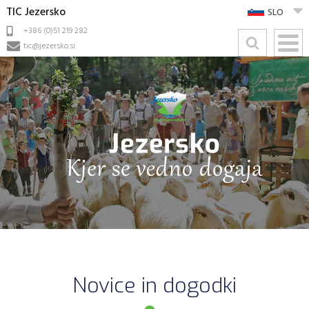
TIC Jezersko
SLO
+386 (0)51 219 282
tic@jezersko.si
Novice in dogodki