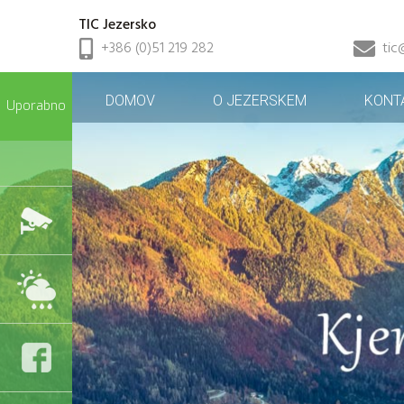
TIC Jezersko
+386 (0)51 219 282
tic
DOMOV
O JEZERSKEM
KONT
Uporabno