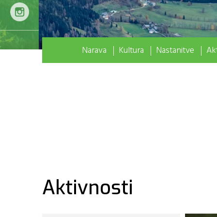
Narava
Kultura
Nastanitve
Akt
Aktivnosti