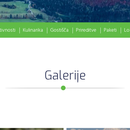
ivnosti
Kulinarika
Gostišča
Prireditve
Paketi
Lo
Galerije