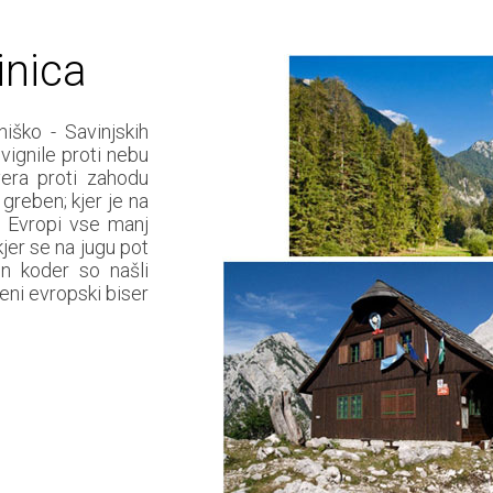
inica
ško - Savinjskih
vignile proti nebu
vera proti zahodu
 greben; kjer je na
i Evropi vse manj
kjer se na jugu pot
n koder so našli
leni evropski biser