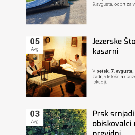
9.avgusta, odprt za vs
05
Jezerske Što
Avg
kasarni
V
petek, 7. avgusta, 
zadnja letošnja uprizo
lokaciji.
03
Prsk srnjadi
Avg
obiskovalci 
previdni