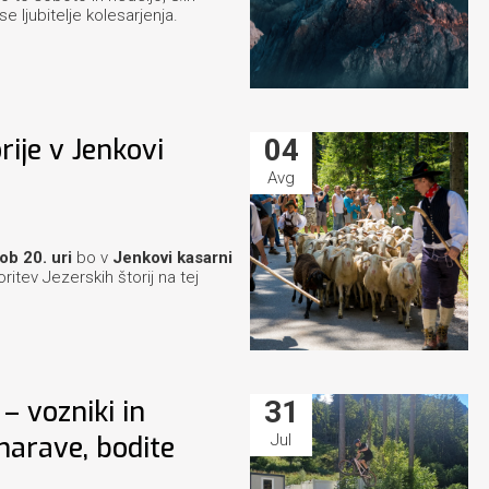
e ljubitelje kolesarjenja.
rije v Jenkovi
04
Avg
ob 20. uri
bo v
Jenkovi kasarni
ritev Jezerskih štorij na tej
 – vozniki in
31
narave, bodite
Jul