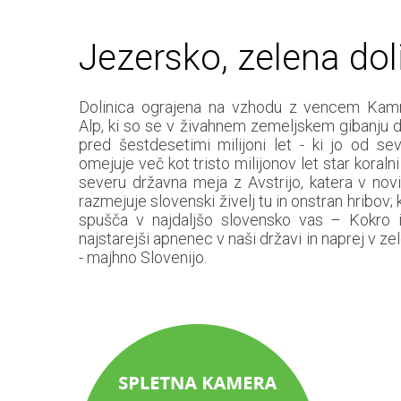
Jezersko, zelena dol
Dolinica ograjena na vzhodu z vencem Kamni
Alp, ki so se v živahnem zemeljskem gibanju d
pred šestdesetimi milijoni let - ki jo od se
omejuje več kot tristo milijonov let star koralni
severu državna meja z Avstrijo, katera v nov
razmejuje slovenski živelj tu in onstran hribov; 
spušča v najdaljšo slovensko vas – Kokro i
najstarejši apnenec v naši državi in naprej v ze
- majhno Slovenijo.