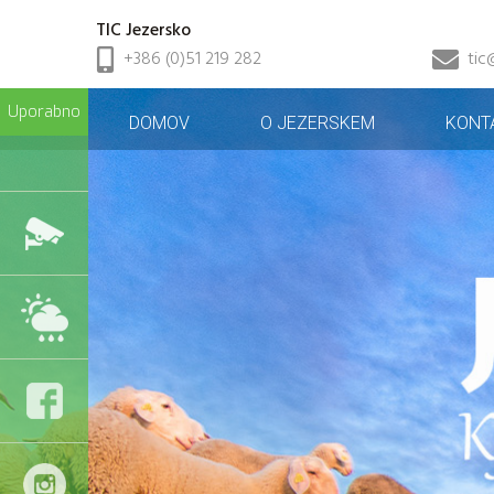
TIC Jezersko
+386 (0)51 219 282
tic
Uporabno
DOMOV
O JEZERSKEM
KONT