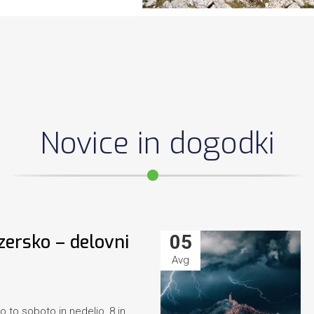
Novice in dogodki
zersko – delovni
05
Avg
 to soboto in nedeljo, 8.in