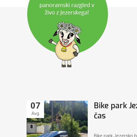
07
Bike park Je
Avg
čas
Bike park Jezersko bo