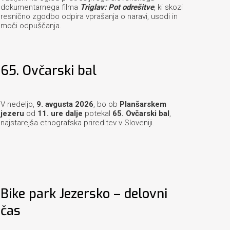
dokumentarnega filma
Triglav: Pot odrešitve
, ki skozi
resnično zgodbo odpira vprašanja o naravi, usodi in
moči odpuščanja.
65. Ovčarski bal
V nedeljo,
9. avgusta 2026
, bo ob
Planšarskem
jezeru
od
11. ure dalje
potekal
65. Ovčarski bal
,
najstarejša etnografska prireditev v Sloveniji.
Bike park Jezersko – delovni
čas