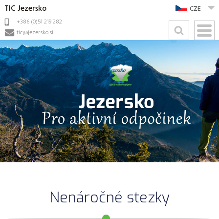
TIC Jezersko
CZE
+386 (0)51 219 282
tic@jezersko.si
Nenáročné stezky