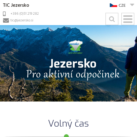
TIC Jezersko
CZE
+386 (0)51 219 282
tic@jezersko.si
Volný čas