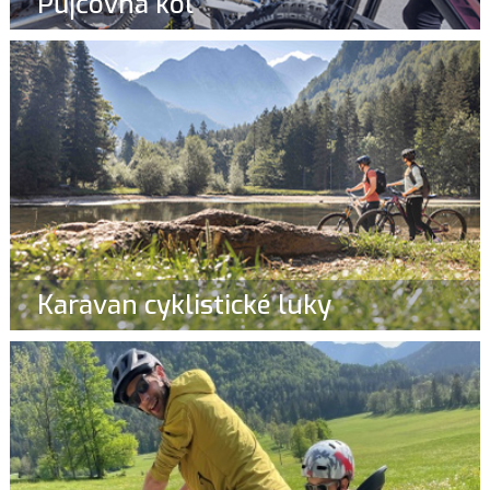
Půjčovna kol
Karavan cyklistické luky