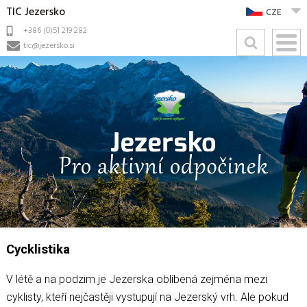
TIC Jezersko
CZE
+386 (0)51 219 282
tic@jezersko.si
Cycklistika
V létě a na podzim je Jezerska oblíbená zejména mezi
cyklisty, kteří nejčastěji vystupují na Jezerský vrh. Ale pokud