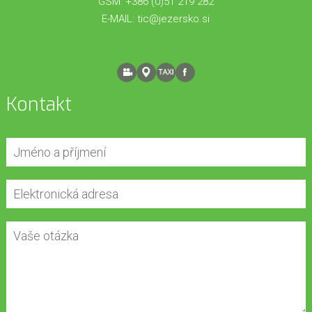
GSM: +386 (0)51 219 282
E-MAIL:
tic@jezersko.si
Kontakt