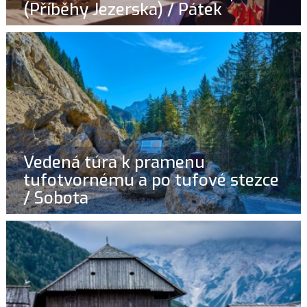
(Příběhy Jezerska) / Pátek
Vedená túra k pramenu
tufotvornému a po tufové stezce
/ Sobota