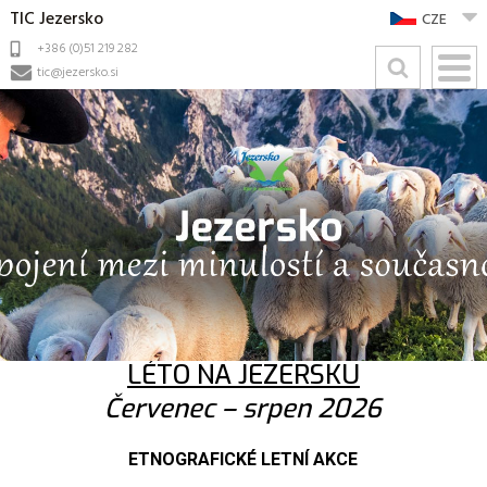
TIC Jezersko
CZE
+386 (0)51 219 282
tic@jezersko.si
LÉTO NA JEZERSKU
Červenec – srpen 2026
ETNOGRAFICKÉ LETNÍ AKCE