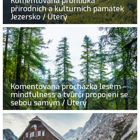
Komentovaná prohlídka
přírodních a kulturních památek
Jezersko / Úterý
Komentovaná procházka lesem –
mindfulness a tvůrčí propojení se
sebou samým / Úterý