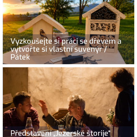
Vyzkoušejte si práci se dřevem a
vytvořte si vlastní suvenýr /
Pátek
Představení „Jezerské štorije“