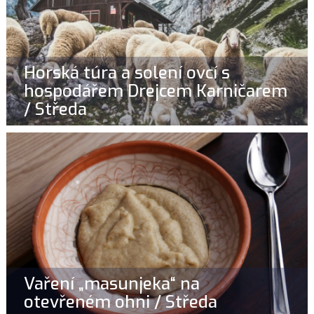
Horská túra a solení ovcí s
hospodářem Drejcem Karničarem
/ Středa
Vaření „masunjeka“ na
otevřeném ohni / Středa