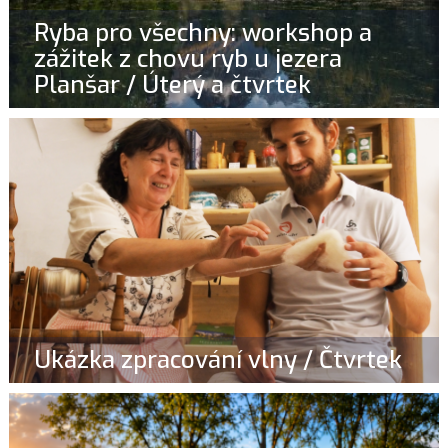
Ryba pro všechny: workshop a
zážitek z chovu ryb u jezera
Planšar / Úterý a čtvrtek
Ukázka zpracování vlny / Čtvrtek