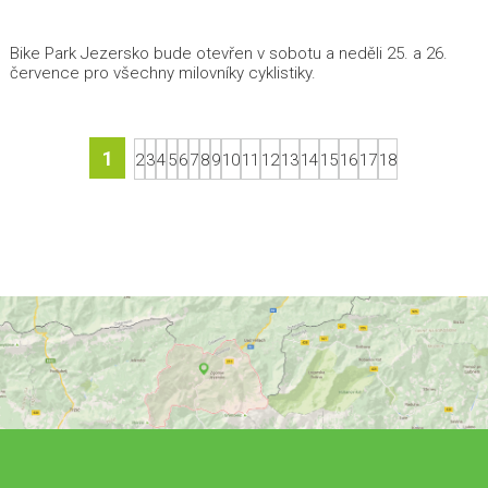
Bike Park Jezersko bude otevřen v sobotu a neděli 25. a 26.
července pro všechny milovníky cyklistiky.
1
2
3
4
5
6
7
8
9
10
11
12
13
14
15
16
17
18