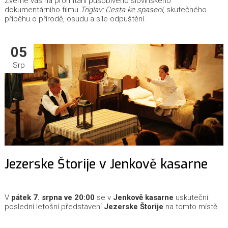
Zveme vás na promítání působivého slovinského
dokumentárního filmu
Triglav: Cesta ke spasení
, skutečného
příběhu o přírodě, osudu a síle odpuštění.
05
Srp
Jezerske Štorije v Jenkově kasarne
V
pátek 7. srpna ve 20:00
se v
Jenkově kasarne
uskuteční
poslední letošní představení
Jezerske Štorije
na tomto místě.