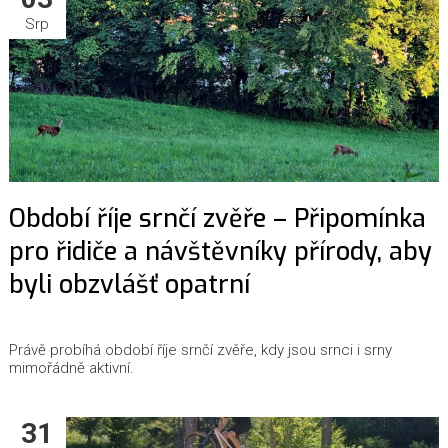
Srp
Období říje srnčí zvěře – Připomínka
pro řidiče a návštěvníky přírody, aby
byli obzvlášť opatrní
Právě probíhá období říje srnčí zvěře, kdy jsou srnci i srny
mimořádně aktivní.
31