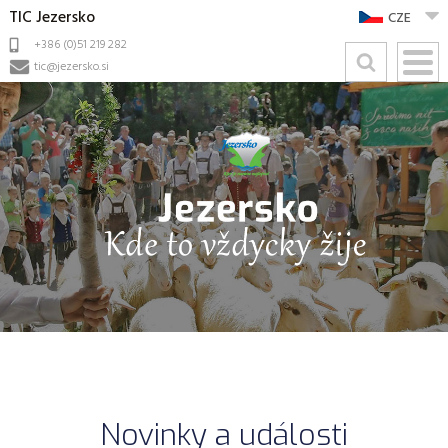
TIC Jezersko
CZE
+386 (0)51 219 282
tic@jezersko.si
Novinky a události