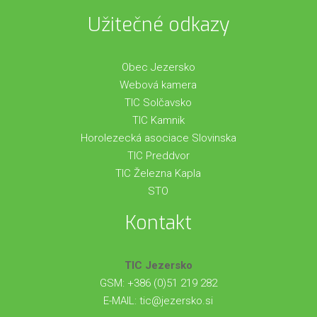
Užitečné odkazy
Obec Jezersko
Webová kamera
TIC Solčavsko
TIC Kamnik
Horolezecká asociace Slovinska
TIC Preddvor
TIC Železna Kapla
STO
Kontakt
TIC Jezersko
GSM: +386 (0)51 219 282
E-MAIL:
tic@jezersko.si