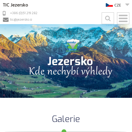
TIC Jezersko
CZE
+386 (0)51 219 282
tic@jezersko.si
Galerie