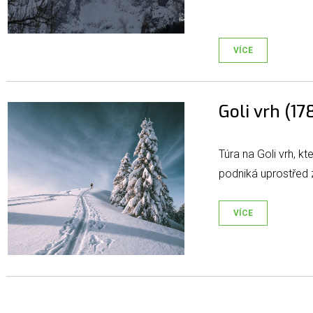
VÍCE
Goli vrh (1
Túra na Goli vrh, kt
podniká uprostřed 
VÍCE