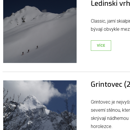
Ledinski vr
Classic, jarní skial
bývají obvykle me
VÍCE
Grintovec (
Grintovec je nejvy
severní stěnou, kte
skrývají nádhernou 
horolezce.