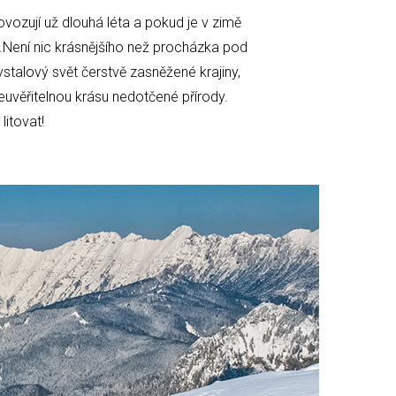
rovozují už dlouhá léta a pokud je v zimě
y.Není nic krásnějšího než procházka pod
stalový svět čerstvě zasněžené krajiny,
euvěřitelnou krásu nedotčené přírody.
litovat!