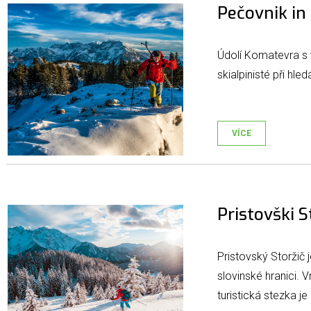
Pečovnik in 
Údolí Komatevra s v
skialpinisté při hle
VÍCE
Pristovški S
Pristovský Storžič 
slovinské hranici. 
turistická stezka 