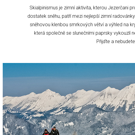
Skialpinismus je zimní aktivita, kterou Jezerčani p
dostatek sněhu, patří mezi nejlepší zimní radovánk
sněhovou klenbou smrkových větví a výhled na kry
která společně se slunečními paprsky vykouzlí n
Přijďte a nebudete 