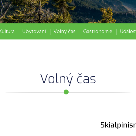
Kultura
Ubytování
Volný čas
Gastronomie
Událost
Volný čas
Skialpini