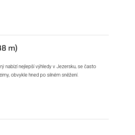
788 m)
erý nabízí nejlepší výhledy v Jezersku, se často
zimy, obvykle hned po silném sněžení.