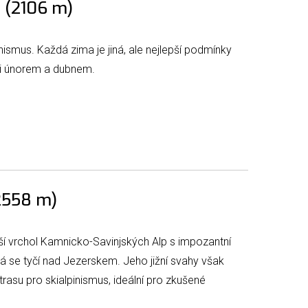
h (2106 m)
pinismus. Každá zima je jiná, ale nejlepší podmínky
zi únorem a dubnem.
2558 m)
šší vrchol Kamnicko-Savinjských Alp s impozantní
rá se tyčí nad Jezerskem. Jeho jižní svahy však
trasu pro skialpinismus, ideální pro zkušené