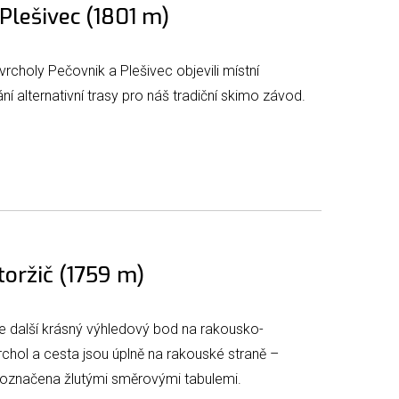
Plešivec (1801 m)
rcholy Pečovnik a Plešivec objevili místní
dání alternativní trasy pro náš tradiční skimo závod.
toržič (1759 m)
je další krásný výhledový bod na rakousko-
Vrchol a cesta jsou úplně na rakouské straně –
je označena žlutými směrovými tabulemi.