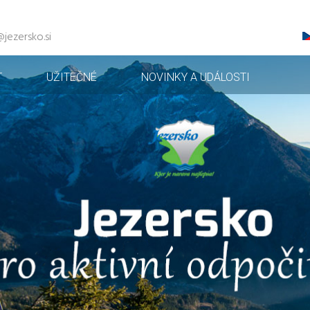
@jezersko.si
T
UŽITEČNÉ
NOVINKY A UDÁLOSTI