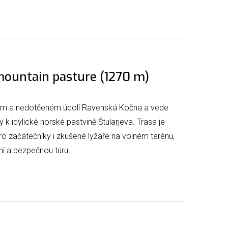
mountain pasture (1270 m)
dném a nedotčeném údolí Ravenská Kočna a vede
 k idylické horské pastvině Štularjeva. Trasa je
o začátečníky i zkušené lyžaře na volném terénu,
ční a bezpečnou túru.