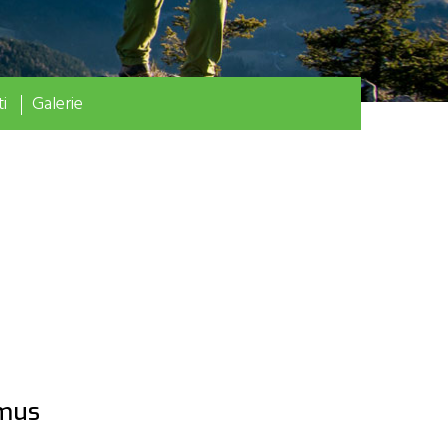
i
Galerie
smus