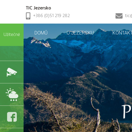
TIC Jezersko
+386 (0)51 219 282
tic
DOMŮ
O JEZERSKU
KONTAK
Užitečné