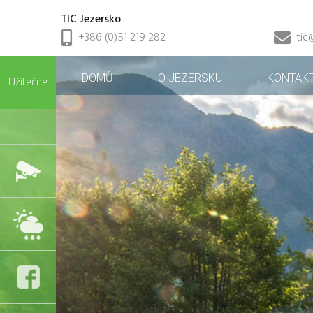
TIC Jezersko
+386 (0)51 219 282
tic
DOMŮ
O JEZERSKU
KONTAK
Užitečné