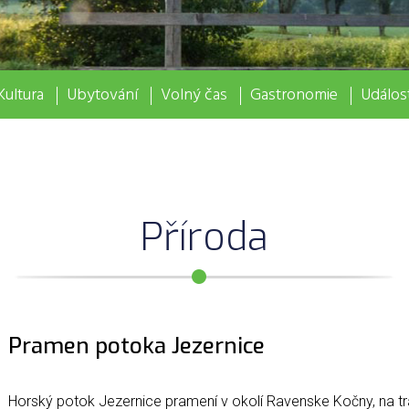
Kultura
Ubytování
Volný čas
Gastronomie
Událost
Příroda
Pramen potoka Jezernice
Horský potok Jezernice pramení v okolí Ravenske Kočny, na trá