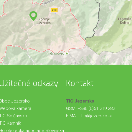
Užitečné odkazy
Kontakt
Obec Jezersko
TIC Jezersko
Webová kamera
GSM: +386 (0)51 219 282
TIC Solčavsko
E-MAIL:
tic@jezersko.si
TIC Kamnik
Horolezecká asociace Slovinska