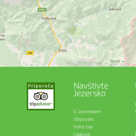
Navštivte
Jezersko
O Jezerskem
Ubytování
Volný čas
Události