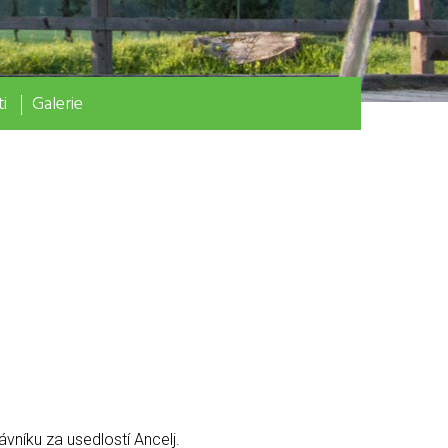
i
Galerie
vníku za usedlostí Ancelj.