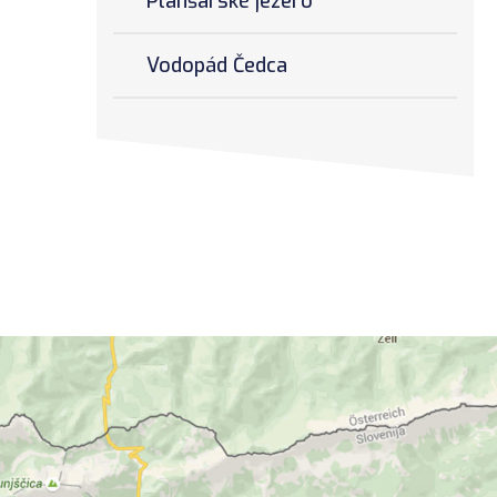
Planšarské jezero
Vodopád Čedca