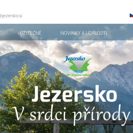
@jezersko.si
T
UŽITEČNÉ
NOVINKY A UDÁLOSTI