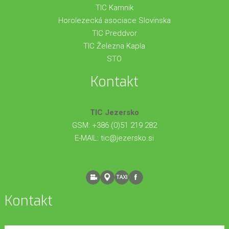
TIC Kamnik
Horolezecká asociace Slovinska
TIC Preddvor
TIC Železna Kapla
STO
Kontakt
TIC Jezersko
GSM: +386 (0)51 219 282
E-MAIL:
tic@jezersko.si
Kontakt