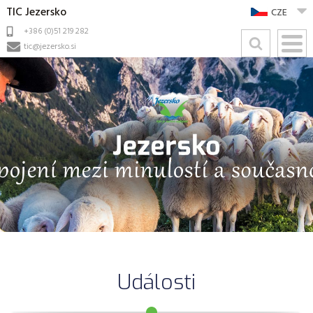
TIC Jezersko
CZE
+386 (0)51 219 282
tic@jezersko.si
Události