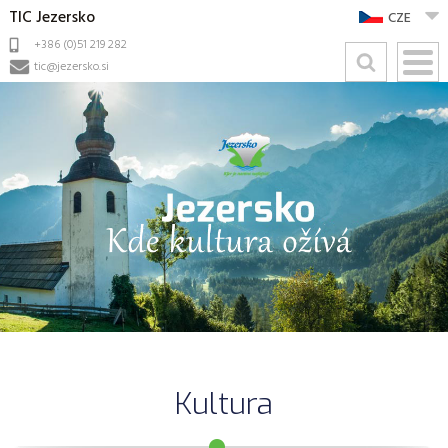
TIC Jezersko
CZE
+386 (0)51 219 282
tic@jezersko.si
Kultura