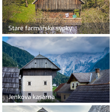
Staré farmářské sýpky
Jenkova kasárna