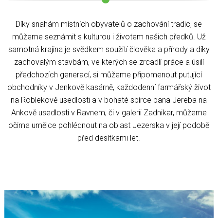
Díky snahám místních obyvatelů o zachování tradic, se
můžeme seznámit s kulturou i životem našich předků. Už
samotná krajina je svědkem soužití člověka a přírody a díky
zachovalým stavbám, ve kterých se zrcadlí práce a úsilí
předchozích generací, si můžeme připomenout putující
obchodníky v Jenkově kasárně, každodenní farmářský život
na Roblekově usedlosti a v bohaté sbírce pana Jereba na
Ankově usedlosti v Ravnem, či v galerii Zadnikar, můžeme
očima umělce pohlédnout na oblast Jezerska v její podobě
před desítkami let.