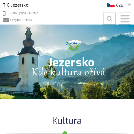
TIC Jezersko
CZE
+386 (0)51 219 282
tic@jezersko.si
Kultura