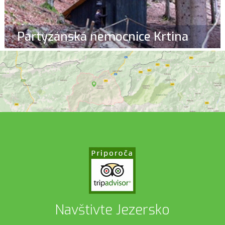
Partyzánská nemocnice Krtina
Navštivte Jezersko