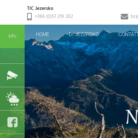
TIC Jezersko
+386 (0)51 219 282
tic
HOME
DI JEZERSKO
CONTATT
Info