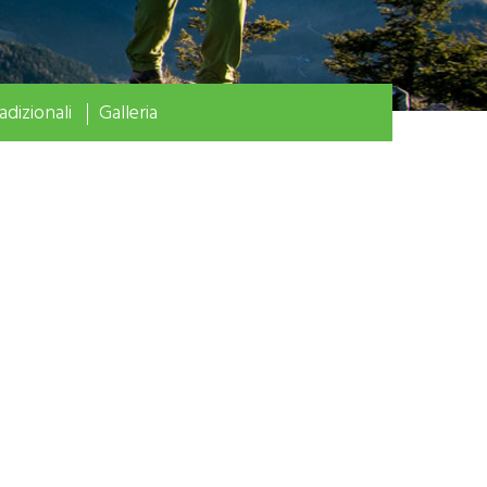
adizionali
Galleria