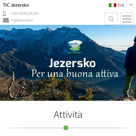
TIC Jezersko
ITA
+386 (0)51 219 282
tic@jezersko.si
Attività