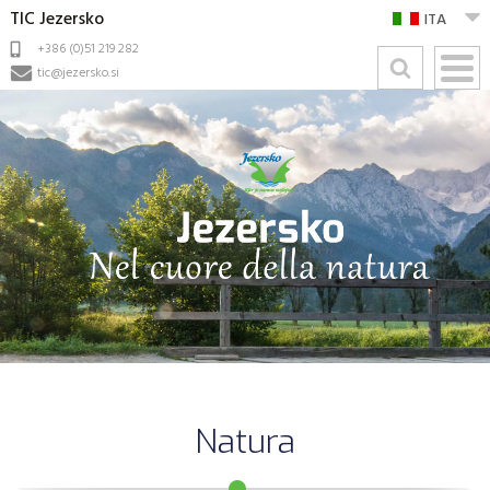
TIC Jezersko
ITA
+386 (0)51 219 282
tic@jezersko.si
Natura