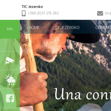
TIC Jezersko
+386 (0)51 219 282
tic
HOME
DI JEZERSKO
CONTATT
Info