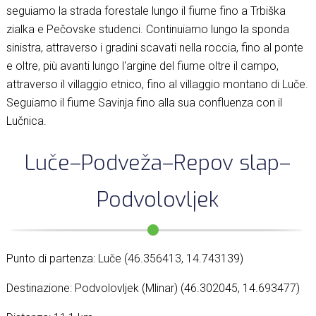
seguiamo la strada forestale lungo il fiume fino a Trbiška
zialka e Pečovske studenci. Continuiamo lungo la sponda
sinistra, attraverso i gradini scavati nella roccia, fino al ponte
e oltre, più avanti lungo l'argine del fiume oltre il campo,
attraverso il villaggio etnico, fino al villaggio montano di Luče.
Seguiamo il fiume Savinja fino alla sua confluenza con il
Lučnica.
Luče–Podveža–Repov slap–
Podvolovljek
Punto di partenza: Luče (46.356413, 14.743139)
Destinazione: Podvolovljek (Mlinar) (46.302045, 14.693477)