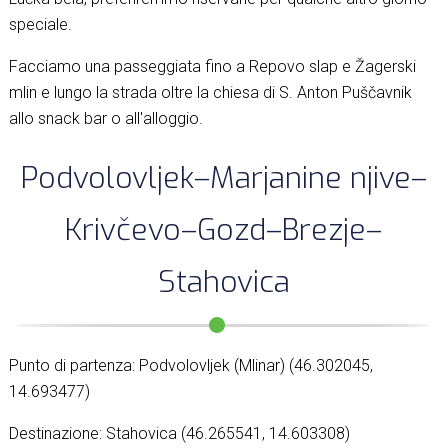
speciale.
Facciamo una passeggiata fino a Repovo slap e Žagerski
mlin e lungo la strada oltre la chiesa di S. Anton Puščavnik
allo snack bar o all'alloggio.
Podvolovljek–Marjanine njive–
Krivčevo–Gozd–Brezje–
Stahovica
Punto di partenza: Podvolovljek (Mlinar) (46.302045,
14.693477)
Destinazione: Stahovica (46.265541, 14.603308)