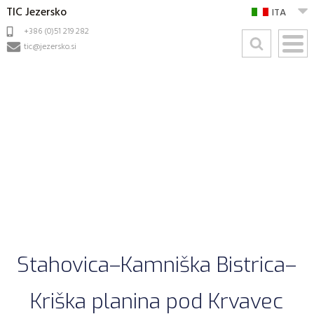
TIC Jezersko
ITA
+386 (0)51 219 282
tic@jezersko.si
Stahovica–Kamniška Bistrica–
Kriška planina pod Krvavec