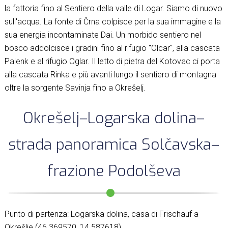
la fattoria fino al Sentiero della valle di Logar. Siamo di nuovo
sull'acqua. La fonte di Črna colpisce per la sua immagine e la
sua energia incontaminate Dai. Un morbido sentiero nel
bosco addolcisce i gradini fino al rifugio "Olcar", alla cascata
Palenk e al rifugio Oglar. Il letto di pietra del Kotovac ci porta
alla cascata Rinka e più avanti lungo il sentiero di montagna
oltre la sorgente Savinja fino a Okrešelj.
Okrešelj–Logarska dolina–
strada panoramica Solčavska–
frazione Podolševa
Punto di partenza: Logarska dolina, casa di Frischauf a
Okrešlje (46.369570, 14.587618)