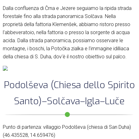
Dalla confluenza di Črna e Jezere seguiamo la ripida strada
forestale fino alla strada panoramica Solčava. Nella
proprietà della fattoria Klemenšek, abbiamo ristoro presso
l'abbeveratoio, nella fattoria o presso la sorgente di acqua
acida. Dalla strada panoramica, possiamo osservare le
montagne, i boschi, la Potočka zialka e l'immagine idilliaca
della chiesa di S. Duha, dov'è il nostro obiettivo sul palco.
Podolševa (Chiesa dello Spirito
Santo)–Solčava–Igla–Luče
Punto di partenza: villaggio Podolševa (chiesa di San Duha)
(46.435528, 14.659476)