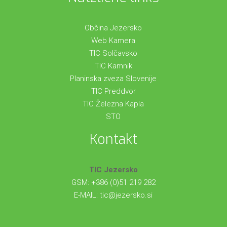
Občina Jezersko
Web Kamera
TIC Solčavsko
TIC Kamnik
Planinska zveza Slovenije
TIC Preddvor
TIC Železna Kapla
STO
Kontakt
TIC Jezersko
GSM: +386 (0)51 219 282
E-MAIL:
tic@jezersko.si