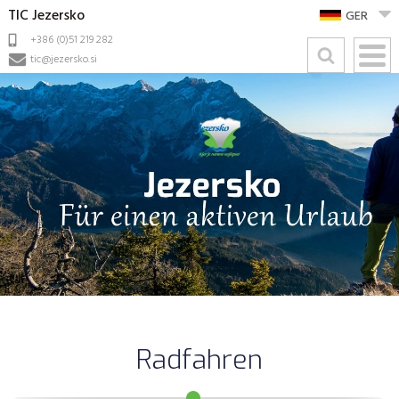
TIC Jezersko
GER
+386 (0)51 219 282
tic@jezersko.si
Radfahren