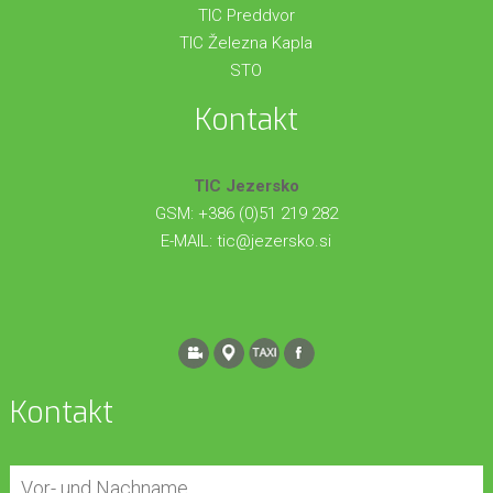
TIC Preddvor
TIC Železna Kapla
STO
Kontakt
TIC Jezersko
GSM: +386 (0)51 219 282
E-MAIL:
tic@jezersko.si
Kontakt