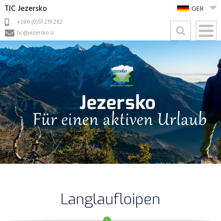
TIC Jezersko
GER
+386 (0)51 219 282
tic@jezersko.si
Langlaufloipen