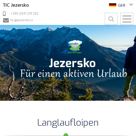
TIC Jezersko
GER
+386 (0)51 219 282
tic@jezersko.si
Langlaufloipen