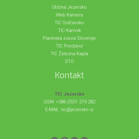
Občina Jezersko
Web Kamera
TIC Solčavsko
TIC Kamnik
Planinska zveza Slovenije
TIC Preddvor
TIC Železna Kapla
STO
Kontakt
TIC Jezersko
GSM: +386 (0)51 219 282
E-MAIL:
tic@jezersko.si