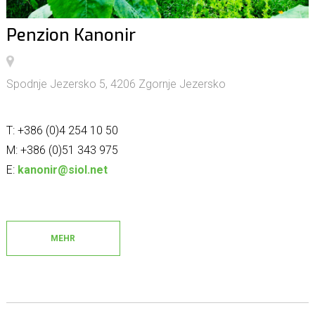
Penzion Kanonir
Spodnje Jezersko 5, 4206 Zgornje Jezersko
T: +386 (0)4 254 10 50
M: +386 (0)51 343 975
E:
kanonir@siol.net
MEHR