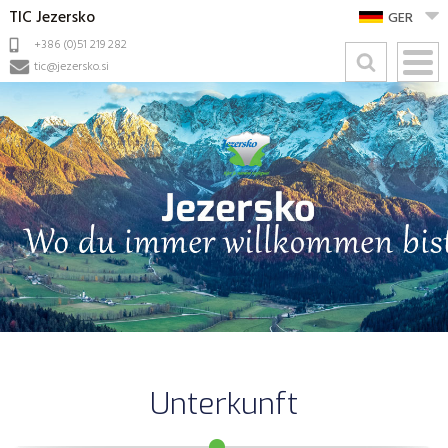
TIC Jezersko
GER
+386 (0)51 219 282
tic@jezersko.si
Unterkunft