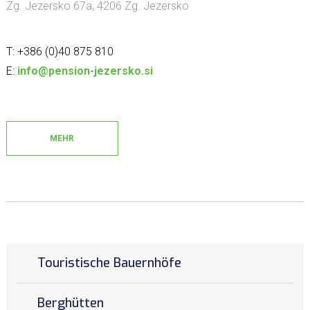
Zg. Jezersko 67a, 4206 Zg. Jezersko
T: +386 (0)40 875 810
E:
info@pension-jezersko.si
MEHR
Touristische Bauernhöfe
Berghütten