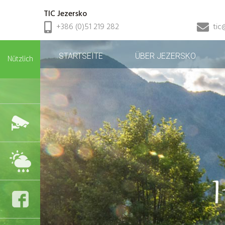
TIC Jezersko
+386 (0)51 219 282
tic
STARTSEITE
ÜBER JEZERSKO
Nützlich