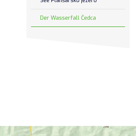
See Planšarsko jezero
Der Wasserfall Čedca