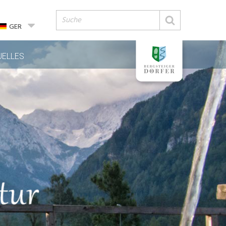
GER
UELLES